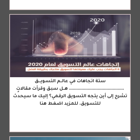
ستة اتجاهات في عالــم التسويـــق
............................................ هــل سبق وقرأت مقالاتٍ
تشرح إلى أين يتجه التسويق الرقمي؟ إليك ما سيحدث
للتسويق. للمزيد اضغط هنا