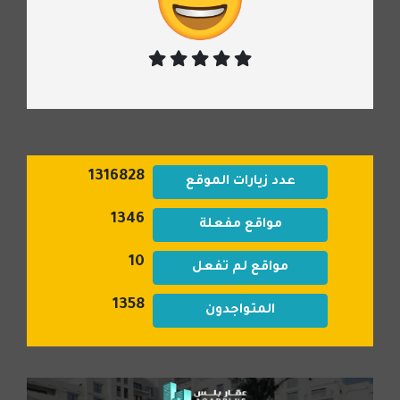
1316828
عدد زيارات الموقع
1346
مواقع مفعلة
10
مواقع لم تفعل
1358
المتواجدون