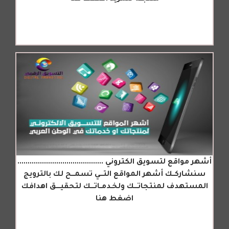
أشهر مواقع لتسويق الكتروني ..........................................
سنشاركــك أشهر المواقع التـــي تسمـــح لك بالترويج
المستهدف لمنتجاتـــك ولخـدمــاتـــك لتحقيــــق اهدافك
اضغط هنا