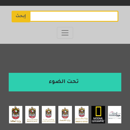
إبحث
تحت الضوء