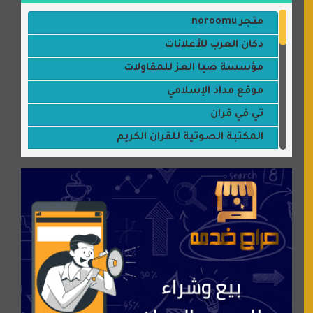
متجر noroomu
دكان العرب للأعلانات
مؤسسة صبا العز للمقاولات
موقع مداد الإسلامي
تي في قران
المكتبة الصوتية للقران الكريم
جميلتي حواء
موقع سيارات عربية
عالم كوكي
سورة قران
شركة إعمار الرياض للخدمات المنزلية
شبكة رأيي
موسوعة نور الرحمن