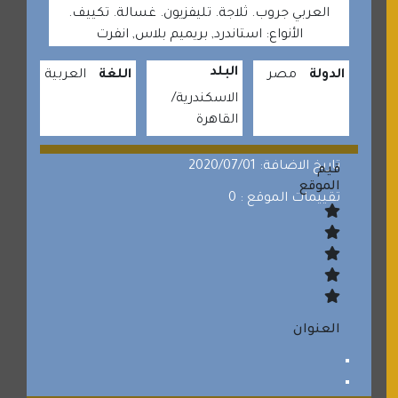
العربي جروب. ثلاجة. تليفزيون. غسالة. تكييف.
الأنواع: استاندرد, بريميم بلاس, انفرت
البلد
الدولة
مصر
اللغة
العربية
الاسكندرية
القاهرة
تاريخ الاضافة: 2020/07/01
قيم
الموقع
تقييمات الموقع : 0
العنوان