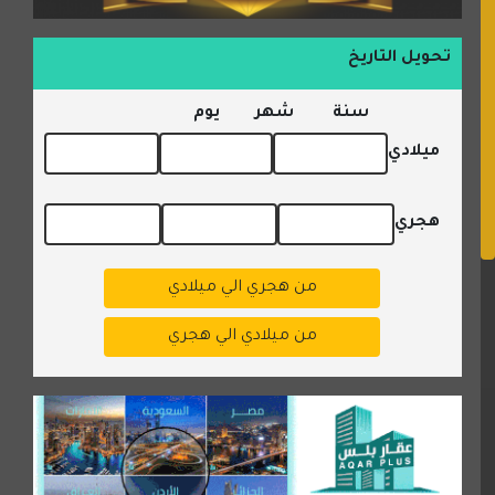
تحويل التاريخ
سنة
شهر
يوم
ميلادي
هجري
من هجري الي ميلادي
من ميلادي الي هجري