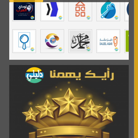
تي في قران
موسوعة نور الرحمن
مندى غرام
مردة سوفت
السبيل