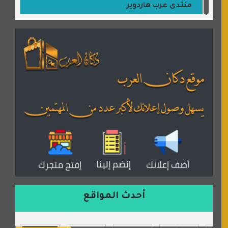
منتدى عرب هاردوير
مكتبة القمر
منتديات ستار تايمز
منتديات بال مون
القران للجميع
منتدى همسات روائية
المكتبة الصوتية للقران الكريم
دكان العرب للأعلانات
منتدى عدلات
موقع مداد الإسلامي
السعدون لصناعة السجاد
ورشة زهرة لورا للحدادة
أحدث المواقع
isecur1ty
موقع حراج خدمة