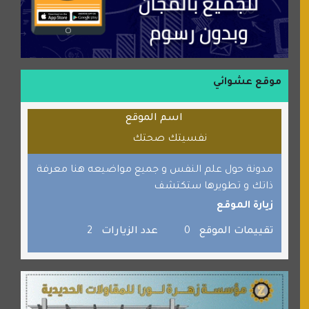
منتدى جيوش الهكرز
بلو باص
موقع حراج خدمة
الطبي
موقع عشوائي
قراننا
اسم الموقع
السبيل
نفسيتك صحتك
القران للجميع
برامج كمبيوتر
مدونة حول علم النفس و جميع مواضيعه هنا معرفة
ذاتك و تطويرها ستكتشف
جائزة دبي الدولية للقران الكريم
زيارة الموقع
صفنة دوت كوم
تقييمات الموقع
0
عدد الزيارات
2
الألسن لخدمات الترجمة المعتمدة