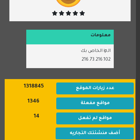
معلومات
الـip الخاص بك
216.73.216.102
1318845
عدد زيارات الموقع
1346
مواقع مفعلة
14
مواقع لم تفعل
أضف منشئتك التجاريه