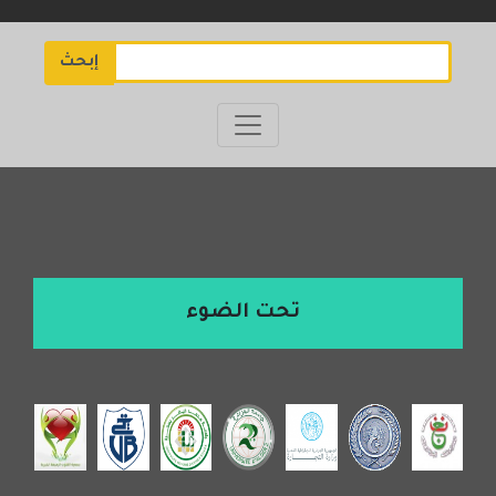
إبحث
تحت الضوء