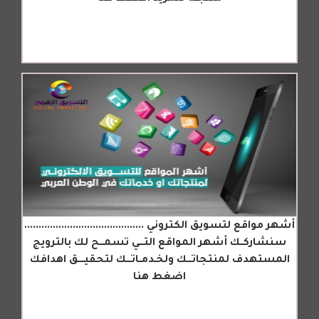
أشهر مواقع لتسويق الكتروني ..........................................
سنشاركــك أشهر المواقع التـــي تسمـــح لك بالترويج
المستهدف لمنتجاتـــك ولخـدمــاتـــك لتحقيــــق اهدافك
اضغط هنا