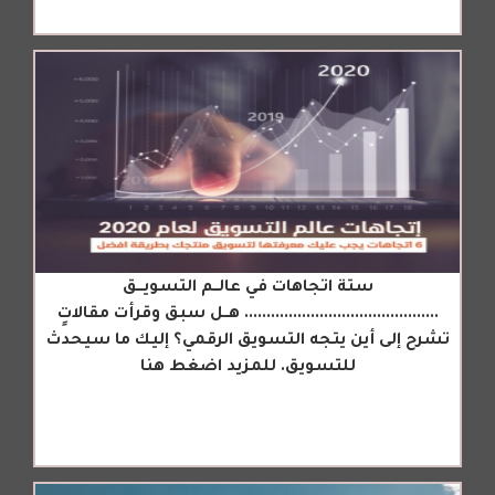
ستة اتجاهات في عالــم التسويـــق
............................................ هــل سبق وقرأت مقالاتٍ
تشرح إلى أين يتجه التسويق الرقمي؟ إليك ما سيحدث
للتسويق. للمزيد اضغط هنا