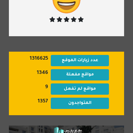
1316625
عدد زيارات الموقع
1346
مواقع مفعلة
9
مواقع لم تفعل
1357
المتواجدون