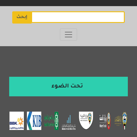
إبحث
تحت الضوء