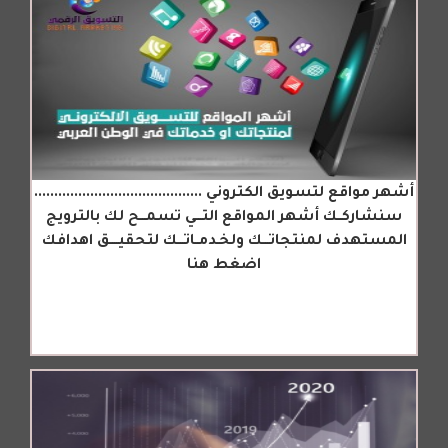
أشهر مواقع لتسويق الكتروني ..........................................
سنشاركــك أشهر المواقع التـــي تسمـــح لك بالترويج
المستهدف لمنتجاتـــك ولخـدمــاتـــك لتحقيــــق اهدافك
اضغط هنا