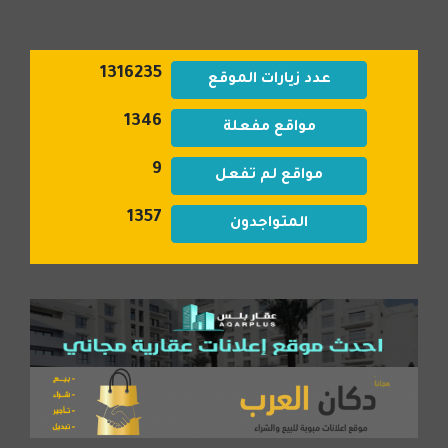
1316235
عدد زيارات الموقع
1346
مواقع مفعلة
9
مواقع لم تفعل
1357
المتواجدون