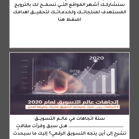
سنشاركــك أشهر المواقع التـــي تسمـــح لك بالترويج
المستهدف لمنتجاتـــك ولخـدمــاتـــك لتحقيــــق اهدافك
اضغط هنا
ستة اتجاهات في عالــم التسويـــق
............................................ هــل سبق وقرأت مقالاتٍ
تشرح إلى أين يتجه التسويق الرقمي؟ إليك ما سيحدث