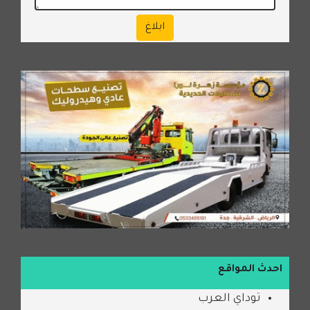
ابلاغ
احدث المواقع
توداي العرب