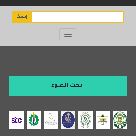
إبحث
تحت الضوء