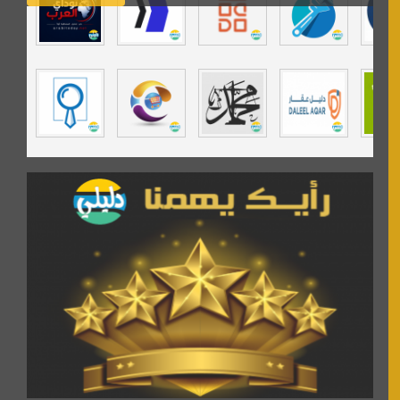
تي في قران
موسوعة نور الرحمن
مندى غرام
مردة سوفت
السبيل