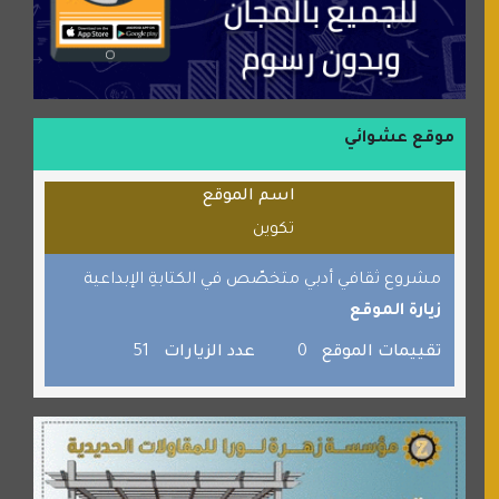
منتدى جيوش الهكرز
بلو باص
موقع حراج خدمة
الطبي
موقع عشوائي
قراننا
اسم الموقع
السبيل
تكوين
القران للجميع
برامج كمبيوتر
مشروع ثقافي أدبي متخصّص في الكتابةِ الإبداعية
زيارة الموقع
جائزة دبي الدولية للقران الكريم
صفنة دوت كوم
تقييمات الموقع
0
عدد الزيارات
51
الألسن لخدمات الترجمة المعتمدة