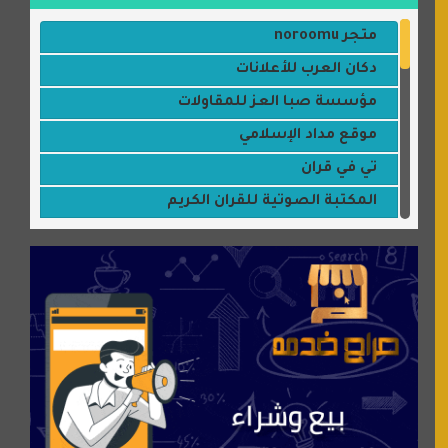
متجر noroomu
دكان العرب للأعلانات
مؤسسة صبا العز للمقاولات
موقع مداد الإسلامي
تي في قران
المكتبة الصوتية للقران الكريم
جميلتي حواء
موقع سيارات عربية
عالم كوكي
سورة قران
شركة إعمار الرياض للخدمات المنزلية
شبكة رأيي
موسوعة نور الرحمن