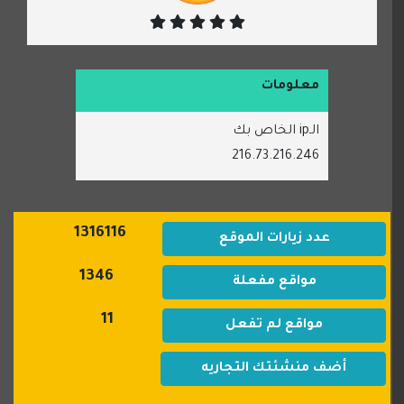
معلومات
الـip الخاص بك
216.73.216.246
1316116
عدد زيارات الموقع
1346
مواقع مفعلة
11
مواقع لم تفعل
أضف منشئتك التجاريه