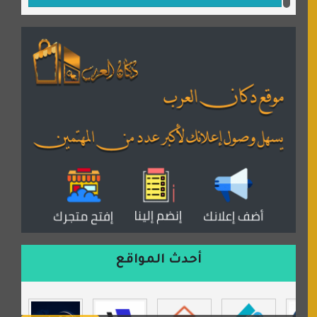
مكتبة القمر
منتديات ستار تايمز
منتديات بال مون
القران للجميع
منتدى همسات روائية
المكتبة الصوتية للقران الكريم
دكان العرب للأعلانات
منتدى عدلات
موقع مداد الإسلامي
السعدون لصناعة السجاد
ورشة زهرة لورا للحدادة
أحدث المواقع
isecur1ty
موقع حراج خدمة