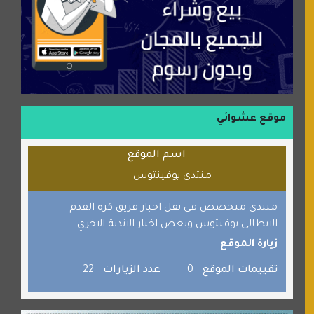
موسوعة نور الرحمن
منتدى جيوش الهكرز
بلو باص
موقع حراج خدمة
الطبي
موقع عشوائي
قراننا
اسم الموقع
السبيل
منتدى يوفينتوس
القران للجميع
برامج كمبيوتر
منتدى متخصص فى نقل اخبار فريق كرة القدم
الايطالى يوفنتوس وبعض اخبار الاندية الاخري
جائزة دبي الدولية للقران الكريم
زيارة الموقع
صفنة دوت كوم
تقييمات الموقع
0
عدد الزيارات
22
الألسن لخدمات الترجمة المعتمدة