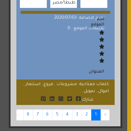
طنطا
مصر
تاريخ الاضافة: 2020/07/03
قيم
الموقع
تقييمات الموقع : 0
العنوان
كلمات مفتاحية: مشروعات , فروع , استثمار ,
اموال , تمويل...
شارك
47
...
8
7
6
5
4
3
2
1
‹