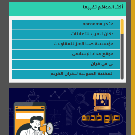
أكثر المواقع تقييما
متجر noroomu
دكان العرب للأعلانات
مؤسسة صبا العز للمقاولات
موقع مداد الإسلامي
تي في قران
المكتبة الصوتية للقران الكريم
جميلتي حواء
موقع سيارات عربية
عالم كوكي
سورة قران
شركة إعمار الرياض للخدمات المنزلية
شبكة رأيي