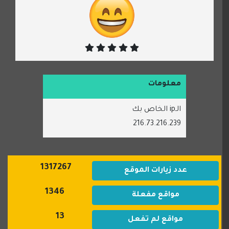
معلومات
الـip الخاص بك
216.73.216.239
1317267
عدد زيارات الموقع
1346
مواقع مفعلة
13
مواقع لم تفعل