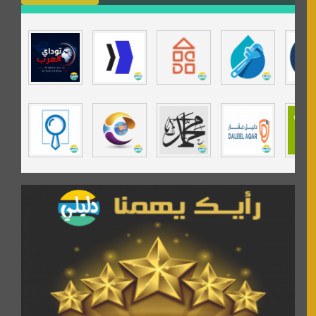
isecur1ty
موقع حراج خدمة
تي في قران
موسوعة نور الرحمن
مندى غرام
مردة سوفت
السبيل