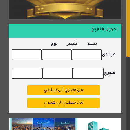
تحويل التاريخ
سنة
شهر
يوم
ميلادي
هجري
من هجري الي ميلادي
من ميلادي الي هجري