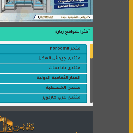
أكثر المواقع زيارة
متجر noroomu
منتدى جيوش الهكرز
منتدى بابا سات
المنار الثقافية الدولية
منتدى المصطبة
منتدى عرب هاردوير
مكتبة القمر
منتديات ستار تايمز
منتديات بال مون