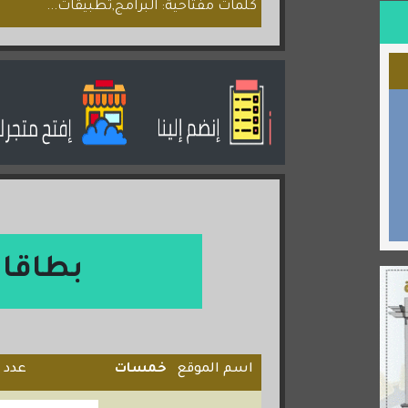
كلمات مفتاحية: البرامج,تطبيقات...
بطاقا
اسم الموقع
خمسات
عدد ا