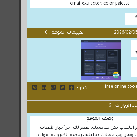
email extractor, color palette
ة
تقييمات الموقع : 0
free online tools, qr 
شارك
د الزيارات
6
وصف الموقع
لألعاب بكل تفاصيله. نقدم لك آخر أخبار الألعاب،
وهاردوير، مقالات تحليلية، رياضة إلكترونية، هواتف.