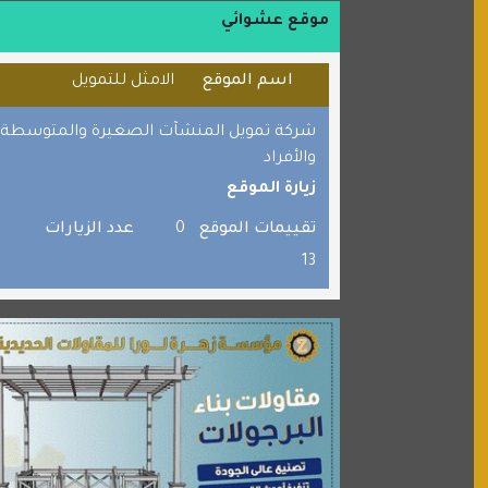
موقع حراج خدمة
موقع عشوائي
الطبي
اسم الموقع
الامثل للتمويل
قراننا
السبيل
شركة تمويل المنشآت الصغيرة والمتوسطة
القران للجميع
والأفراد
زيارة الموقع
برامج كمبيوتر
جائزة دبي الدولية للقران الكريم
تقييمات الموقع
0
عدد الزيارات
13
صفنة دوت كوم
الألسن لخدمات الترجمة المعتمدة