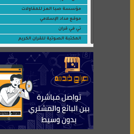
مؤسسة صبا العز للمقاولات
موقع مداد الإسلامي
تي في قران
المكتبة الصوتية للقران الكريم
جميلتي حواء
موقع سيارات عربية
عالم كوكي
سورة قران
شركة إعمار الرياض للخدمات المنزلية
شبكة رأيي
موسوعة نور الرحمن
منتدى جيوش الهكرز
بلو باص