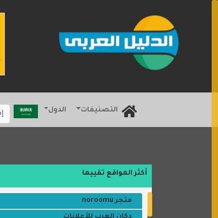
التصنيفات
الدول
إ
أكثر المواقع تقييما
متجر noroomu
دكان العرب للأعلانات