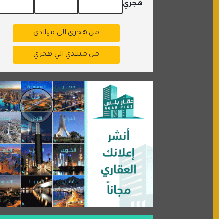
هجري
من هجري الي ميلادي
من ميلادي الي هجري