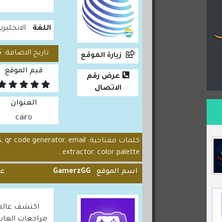
اللغة
الانجليزي
تاريخ الاضافة: 2026/02/05
زيارة الموقع
قيم الموقع
عرض رقم
الاتصال
العنوان
cairo
كلمات مفتاحية: code generator, email
extractor, color palette...
اسم الموقع
GamerzGG
عد
اكتشف عالم ا
مراجعات العاب 