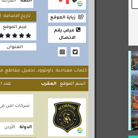
اللغة
العربية
تاريخ الاضافة: 2021/03/08
زيارة الموقع
قيم الموقع
عرض رقم
الاتصال
العنوان
كلمات مفتاحية: داونلوود, تحميل, مقاطع, فيدي
اسم الموقع
العقرب
عدد ال
شركات امن في ا
الدولة
الأردن