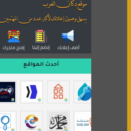
القران للجميع
منتدى همسات روائية
المكتبة الصوتية للقران الكريم
دكان العرب للأعلانات
منتدى عدلات
موقع مداد الإسلامي
السعدون لصناعة السجاد
أحدث المواقع
ورشة زهرة لورا للحدادة
isecur1ty
موقع حراج خدمة
تي في قران
موسوعة نور الرحمن
مندى غرام
مردة سوفت