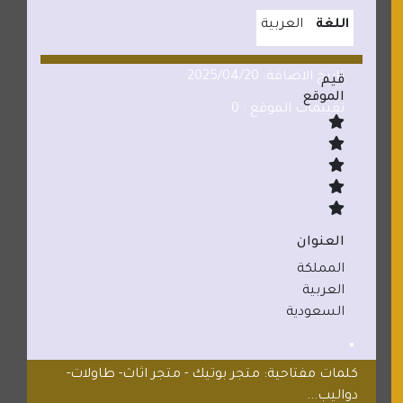
اللغة
العربية
تاريخ الاضافة: 2025/04/20
قيم
الموقع
تقييمات الموقع : 0
العنوان
المملكة
العربية
السعودية
كلمات مفتاحية: متجر بوتيك - متجر اثاث- طاولات-
دواليب...