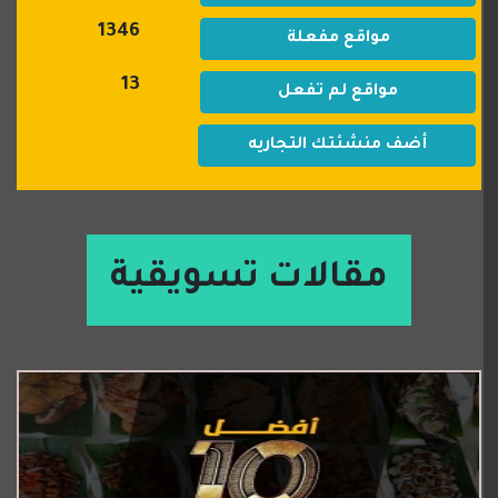
1346
مواقع مفعلة
13
مواقع لم تفعل
أضف منشئتك التجاريه
مقالات تسويقية