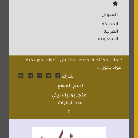
العنوان
المملكه
العربيه
السعوديه
كلمات مفتاحية: معطر مفارش , أعواد بخور ذكية ,
اعواد بخور ,...
شارك
اسم الموقع
متجر بوتيك بيتي
عدد الزيارات
0