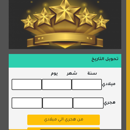
تحويل التاريخ
سنة
شهر
يوم
ميلادي
هجري
من هجري الي ميلادي