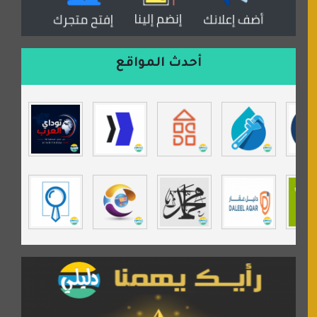
موقع مداد الإسلامي
السعدون لصناعة السجاد
ورشة زهرة لورا للحدادة
أحدث المواقع
isecur1ty
موقع حراج خدمة
تي في قران
موسوعة نور الرحمن
مندى غرام
مردة سوفت
السبيل