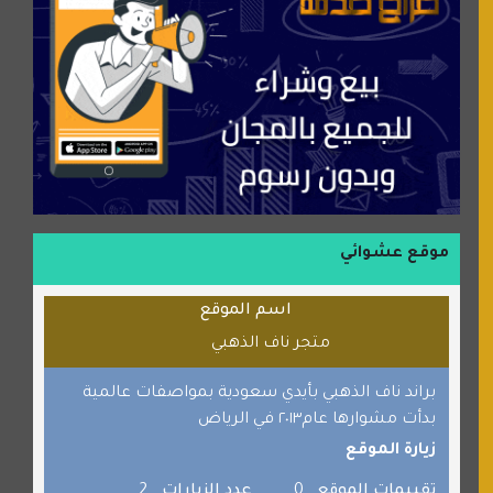
شركة إعمار الرياض للخدمات المنزلية
شبكة رأيي
موسوعة نور الرحمن
منتدى جيوش الهكرز
بلو باص
موقع حراج خدمة
الطبي
موقع عشوائي
قراننا
اسم الموقع
السبيل
متجر ناف الذهبي
القران للجميع
برامج كمبيوتر
براند ناف الذهبي بأيدي سعودية بمواصفات عالمية
بدأت مشوارها عام٢٠١٣ في الرياض
جائزة دبي الدولية للقران الكريم
زيارة الموقع
صفنة دوت كوم
تقييمات الموقع
0
عدد الزيارات
2