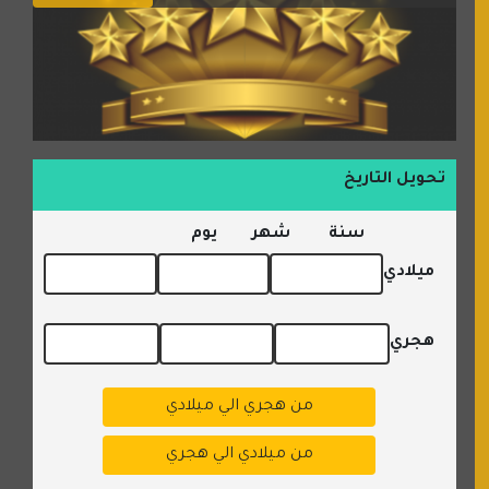
تحويل التاريخ
سنة
شهر
يوم
ميلادي
هجري
من هجري الي ميلادي
من ميلادي الي هجري