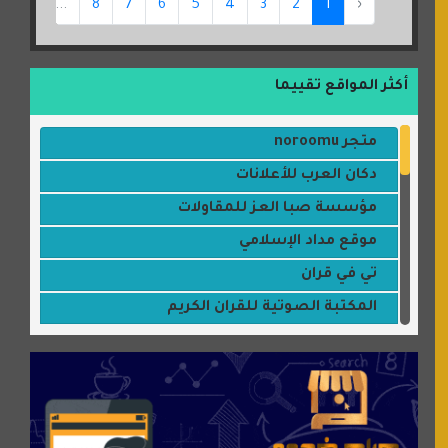
15
...
8
7
6
5
4
3
2
1
‹
أكثر المواقع تقييما
متجر noroomu
دكان العرب للأعلانات
مؤسسة صبا العز للمقاولات
موقع مداد الإسلامي
تي في قران
المكتبة الصوتية للقران الكريم
جميلتي حواء
موقع سيارات عربية
عالم كوكي
سورة قران