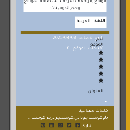
مواقع ,مراجعات شركات استضافة المواقع
وحجز الدومينات
اللغة
العربية
تاريخ الاضافة: 2025/04/08
قيم
الموقع
تقييمات الموقع : 0
العنوان
كلمات مفتاحية:
بلوهوست,جودادي,هوستنجر,دريم هوست...
شارك