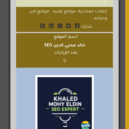
كلمات مفتاحية: مواقع تقنيه . مواقع امن
وحمايه...
شارك
اسم الموقع
خالد محيي الدين SEO
عدد الزيارات
0