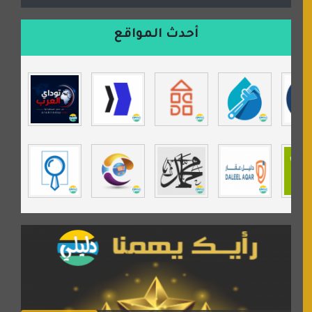
السعدون لصناعة السجاد
ورشة زهرة لورا للحدادة
أحدث المواقع
isecur1ty
موقع حراج خدمة
تي في قران
موسوعة نور الرحمن
مندى غرام
مردة سوفت
السبيل