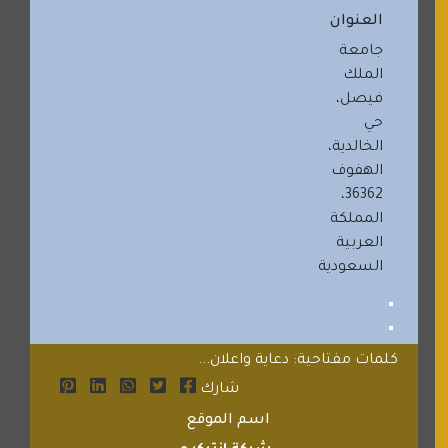
العنوان
جامعة
الملك
فيصل،
حي
الخالدية،
36362،
المملكة
العربية
السعودية
كلمات مفتاحية: دعاية واعلان...
شارك
اسم الموقع