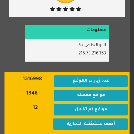
معلومات
الـip الخاص بك
216.73.216.153
1316998
عدد زيارات الموقع
1346
مواقع مفعلة
12
مواقع لم تفعل
أضف منشئتك التجاريه