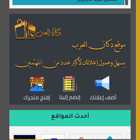
منتدى عرب هاردوير
مكتبة القمر
منتديات ستار تايمز
منتديات بال مون
القران للجميع
منتدى همسات روائية
المكتبة الصوتية للقران الكريم
دكان العرب للأعلانات
منتدى عدلات
موقع مداد الإسلامي
السعدون لصناعة السجاد
ورشة زهرة لورا للحدادة
أحدث المواقع
isecur1ty
موقع حراج خدمة