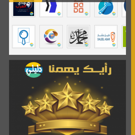
تي في قران
موسوعة نور الرحمن
مندى غرام
مردة سوفت
السبيل