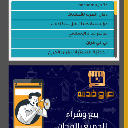
متجر noroomu
دكان العرب للأعلانات
مؤسسة صبا العز للمقاولات
موقع مداد الإسلامي
تي في قران
المكتبة الصوتية للقران الكريم
جميلتي حواء
موقع سيارات عربية
عالم كوكي
سورة قران
شركة إعمار الرياض للخدمات المنزلية
شبكة رأيي
موسوعة نور الرحمن