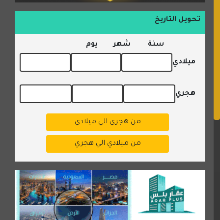
تحويل التاريخ
سنة
شهر
يوم
ميلادي
هجري
من هجري الي ميلادي
من ميلادي الي هجري