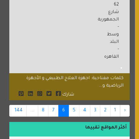
62
شارع
الجمهورية
-
وسط
البلد
-
القاهره
كلمات مفتاحية: اجهزة العلاج الطبيعي و الأجهزة
الرياضية و...
شارك
145
144
...
8
7
6
5
4
3
2
1
‹
أكثر المواقع تقييما