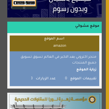
منتدى جيوش الهكرز
بلو باص
موقع حراج خدمة
الطبي
موقع عشوائي
قراننا
اسم الموقع
السبيل
amazon
القران للجميع
برامج كمبيوتر
متجر اكتروني يعد الاكبر في العالم تسوق تسويق
جميع المنتجات
جائزة دبي الدولية للقران الكريم
زيارة الموقع
صفنة دوت كوم
تقييمات الموقع
0
عدد الزيارات
3
الألسن لخدمات الترجمة المعتمدة