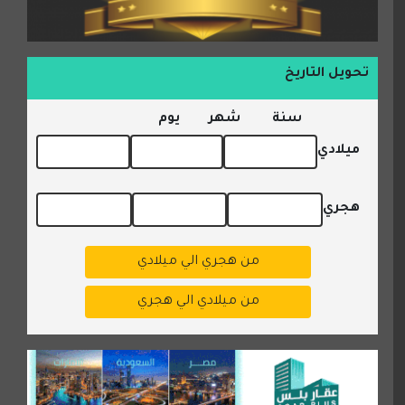
تحويل التاريخ
سنة
شهر
يوم
ميلادي
هجري
من هجري الي ميلادي
من ميلادي الي هجري