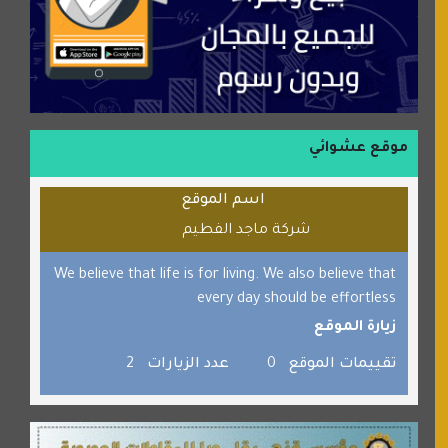
موسوعة نور الرحمن
منتدى جيوش الهكرز
بلو باص
موقع حراج خدمة
الطبي
موقع عشوائي
قراننا
اسم الموقع
السبيل
شركة ماجد الفطيم
القران للجميع
برامج كمبيوتر
We believe that life is for living. We also believe that
every day should be effortless
جائزة دبي الدولية للقران الكريم
زيارة الموقع
صفنة دوت كوم
تقييمات الموقع
0
عدد الزيارات
2
الألسن لخدمات الترجمة المعتمدة