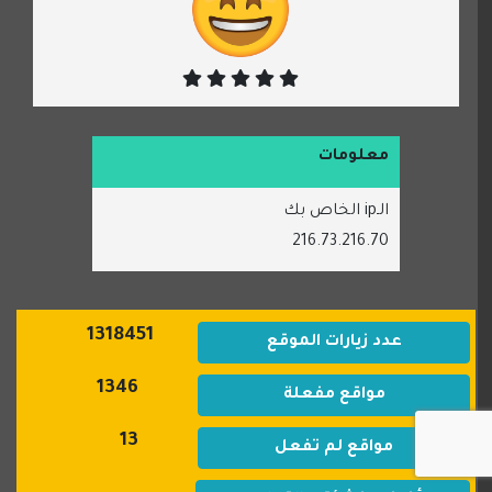
معلومات
الـip الخاص بك
216.73.216.70
1318451
عدد زيارات الموقع
1346
مواقع مفعلة
13
مواقع لم تفعل