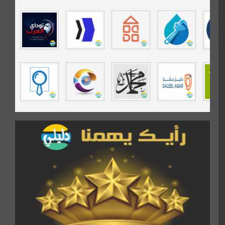
موقع حراج خدمة
تي في قران
موسوعة نور الرحمن
مندى غرام
مردة سوفت
السبيل