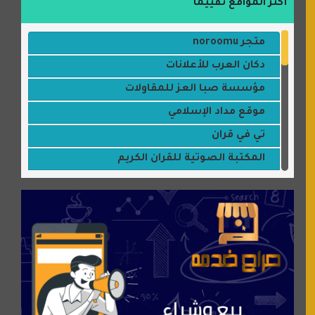
أكثر المواقع تقييما
متجر noroomu
دكان العرب للأعلانات
مؤسسة صبا العز للمقاولات
موقع مداد الإسلامي
تي في قران
المكتبة الصوتية للقران الكريم
جميلتي حواء
موقع سيارات عربية
عالم كوكي
سورة قران
شركة إعمار الرياض للخدمات المنزلية
شبكة رأيي