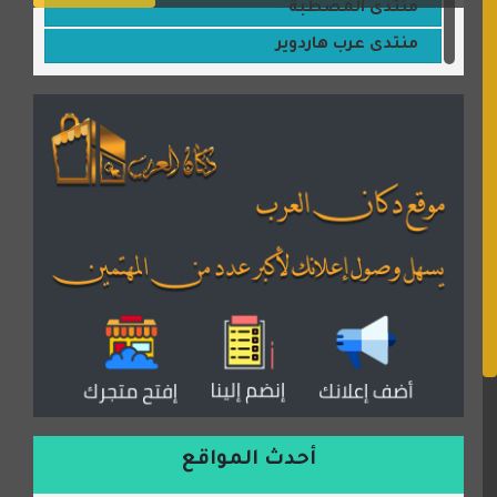
منتدى المصطبة
منتدى عرب هاردوير
مكتبة القمر
منتديات ستار تايمز
منتديات بال مون
القران للجميع
منتدى همسات روائية
المكتبة الصوتية للقران الكريم
دكان العرب للأعلانات
منتدى عدلات
موقع مداد الإسلامي
السعدون لصناعة السجاد
ورشة زهرة لورا للحدادة
أحدث المواقع
isecur1ty