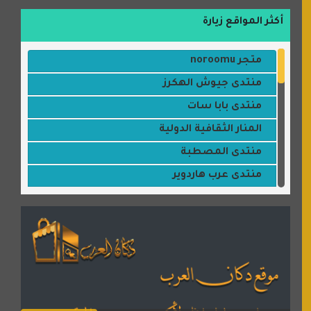
أكثر المواقع زيارة
متجر noroomu
منتدى جيوش الهكرز
منتدى بابا سات
المنار الثقافية الدولية
منتدى المصطبة
منتدى عرب هاردوير
مكتبة القمر
منتديات ستار تايمز
منتديات بال مون
القران للجميع
منتدى همسات روائية