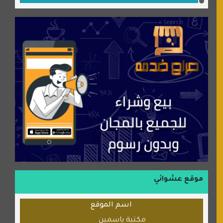
جميلتي حواء
موقع سيارات عربية
عالم كوكي
سورة قران
شركة إعمار الرياض للخدمات المنزلية
شبكة رأيي
موسوعة نور الرحمن
منتدى جيوش الهكرز
بلو باص
موقع حراج خدمة
الطبي
موقع عشوائي
قراننا
اسم الموقع
السبيل
مكتبة ياسمين