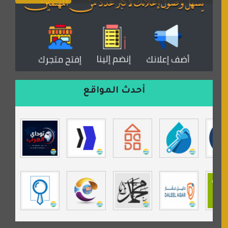
المكتبة الصوتية للقران الكريم
دكان العرب للأعلانات
منتدى عدلات
موقع مداد الإسلامي
السعدون لصناعة السجاد
ورشة زهرة لورا للحدادة
أحدث المواقع
isecur1ty
موقع حراج خدمة
تي في قران
موسوعة نور الرحمن
مندى غرام
مردة سوفت
السبيل