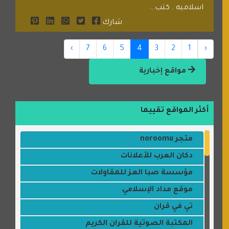
اسلاميه . كتب...
شارك
›
7
6
5
4
3
2
1
‹
مواقع إخبارية
أكثر المواقع تقييما
متجر noroomu
دكان العرب للأعلانات
مؤسسة صبا العز للمقاولات
موقع مداد الإسلامي
تي في قران
المكتبة الصوتية للقران الكريم