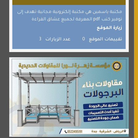
القران للجميع
برامج كمبيوتر
مكتبة ياسمين هي مكتبة إلكترونية مجانية تهدف إلى
توفير كتب pdf المعرفة لجميع عشاق القراءة
جائزة دبي الدولية للقران الكريم
زيارة الموقع
صفنة دوت كوم
تقييمات الموقع
0
عدد الزيارات
3
الألسن لخدمات الترجمة المعتمدة