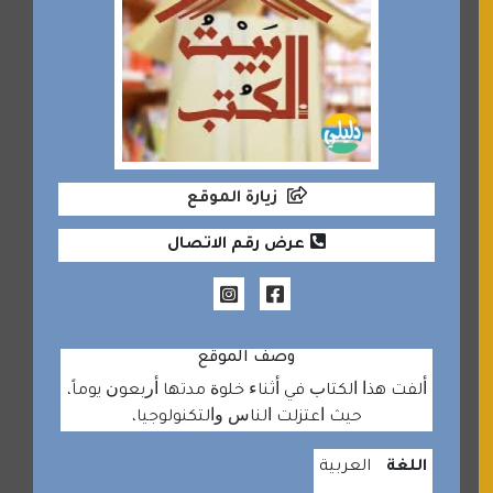
زيارة الموقع
عرض رقم الاتصال
وصف الموقع
ﺃﻟﻔﺖ ﻫﺬﺍ ﺍﻟﻜﺘﺎﺏ ﻓﻲ ﺃﺛﻨﺎﺀ ﺧﻠﻮﺓ ﻣﺪﺗﻬﺎ ﺃﺭﺑﻌﻮﻥ ﻳﻮماً،
ﺣﻴﺚ ﺍﻋﺘﺰﻟﺖ ﺍﻟﻨﺎﺱ ﻭﺍﻟﺘﻜﻨﻮﻟﻮﺟﻴﺎ،
اللغة
العربية