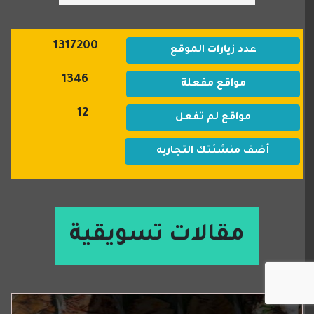
1317200
عدد زيارات الموقع
1346
مواقع مفعلة
12
مواقع لم تفعل
أضف منشئتك التجاريه
مقالات تسويقية