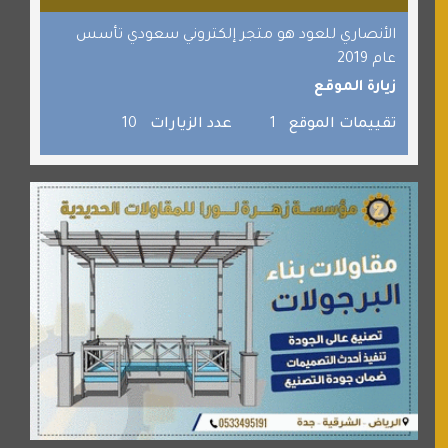
برامج كمبيوتر
الأنصاري للعود هو متجر إلكتروني سعودي تأسس
عام 2019
جائزة دبي الدولية للقران الكريم
زيارة الموقع
صفنة دوت كوم
تقييمات الموقع
1
عدد الزيارات
10
الألسن لخدمات الترجمة المعتمدة