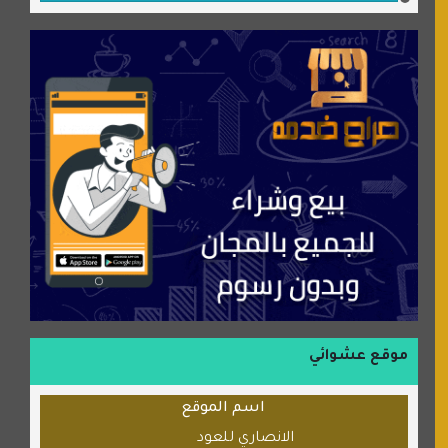
جميلتي حواء
موقع سيارات عربية
عالم كوكي
سورة قران
شركة إعمار الرياض للخدمات المنزلية
شبكة رأيي
موسوعة نور الرحمن
منتدى جيوش الهكرز
بلو باص
موقع حراج خدمة
الطبي
موقع عشوائي
قراننا
اسم الموقع
السبيل
الانصاري للعود
القران للجميع