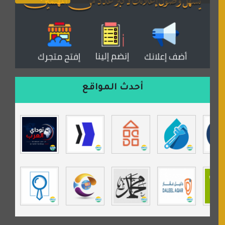
دكان العرب للأعلانات
منتدى عدلات
موقع مداد الإسلامي
السعدون لصناعة السجاد
ورشة زهرة لورا للحدادة
أحدث المواقع
isecur1ty
موقع حراج خدمة
تي في قران
موسوعة نور الرحمن
مندى غرام
مردة سوفت
السبيل