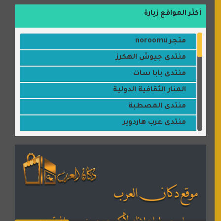
أكثر المواقع زيارة
متجر noroomu
منتدى جيوش الهكرز
منتدى بابا سات
المنار الثقافية الدولية
منتدى المصطبة
منتدى عرب هاردوير
مكتبة القمر
منتديات ستار تايمز
منتديات بال مون
القران للجميع
منتدى همسات روائية
المكتبة الصوتية للقران الكريم