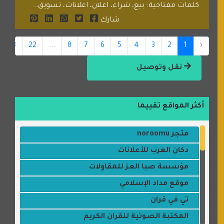
كلمات مفتاحية: بيع، شراء، اعلان، اعلانات، تسويق...
شارك
23
22
...
8
7
6
5
4
3
2
1
‹
نقل وتوصيل
أكثر المواقع تقييما
متجر noroomu
دكان العرب للأعلانات
مؤسسة صبا العز للمقاولات
موقع مداد الإسلامي
تي في قران
المكتبة الصوتية للقران الكريم