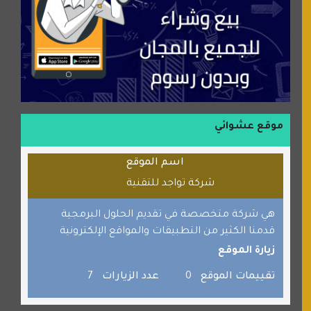
شبكة رأيي
موسوعة نور الرحمن
منتدى جيوش الهكرز
بلو باص
موقع حراج خدمة
الطبي
موقع عشوائي
قراننا
اسم الموقع
السبيل
شركة تواجد للتقنية
القران للجميع
برامج كمبيوتر
هي شركة متخصصة في تقديم الحلول البرمجية
قدمنا الكثير من التطبيقات والمواقع الإلكترونية
جائزة دبي الدولية للقران الكريم
زيارة الموقع
صفنة دوت كوم
تقييمات الموقع
0
عدد الزيارات
7
الألسن لخدمات الترجمة المعتمدة