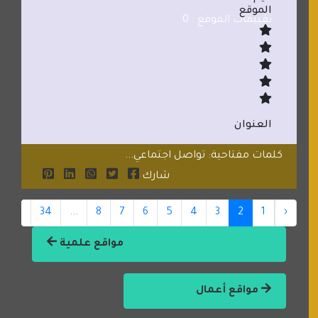
الموقع
تقييمات الموقع : 0
العنوان
كلمات مفتاحية: تواصل اجتماعي...
شارك
35
34
...
8
7
6
5
4
3
2
1
‹
مواقع علمية
مواقع أعمال