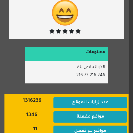
معلومات
الـip الخاص بك
216.73.216.246
1316239
عدد زيارات الموقع
1346
مواقع مفعلة
11
مواقع لم تفعل