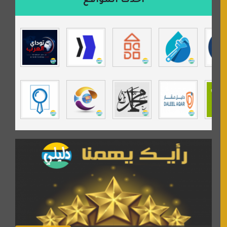
أحدث المواقع
isecur1ty
موقع حراج خدمة
تي في قران
موسوعة نور الرحمن
مندى غرام
مردة سوفت
السبيل