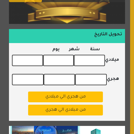
تحويل التاريخ
سنة
شهر
يوم
ميلادي
هجري
من هجري الي ميلادي
من ميلادي الي هجري