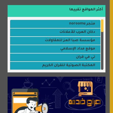
أكثر المواقع تقييما
متجر noroomu
دكان العرب للأعلانات
مؤسسة صبا العز للمقاولات
موقع مداد الإسلامي
تي في قران
المكتبة الصوتية للقران الكريم
جميلتي حواء
موقع سيارات عربية
عالم كوكي
سورة قران
شركة إعمار الرياض للخدمات المنزلية