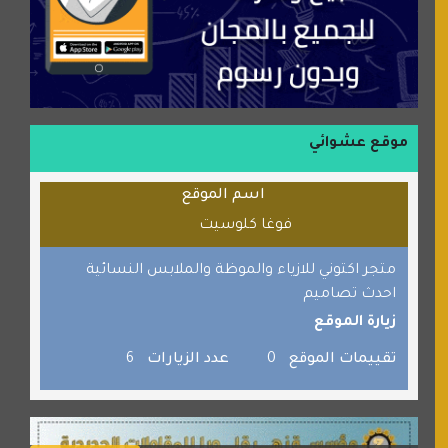
موسوعة نور الرحمن
منتدى جيوش الهكرز
بلو باص
موقع حراج خدمة
الطبي
موقع عشوائي
قراننا
اسم الموقع
السبيل
فوغا كلوسيت
القران للجميع
برامج كمبيوتر
متجر اكتوني للازياء والموظة والملابس النسائية
احدث تصاميم
جائزة دبي الدولية للقران الكريم
زيارة الموقع
صفنة دوت كوم
تقييمات الموقع
0
عدد الزيارات
6
الألسن لخدمات الترجمة المعتمدة