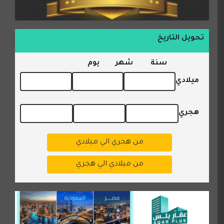
تحويل التاريخ
سنة
شهر
يوم
ميلادي
هجري
من هجري الي ميلادي
من ميلادي الي هجري