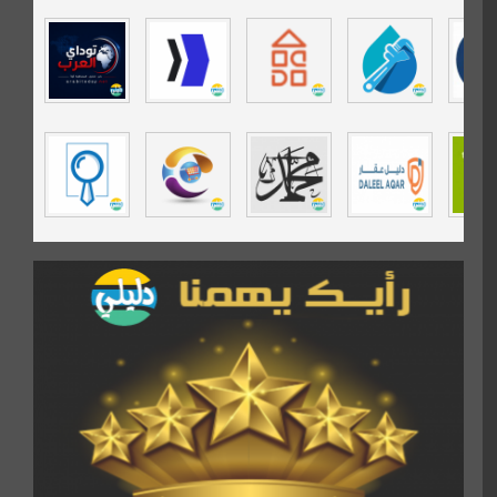
موقع حراج خدمة
تي في قران
موسوعة نور الرحمن
مندى غرام
مردة سوفت
السبيل