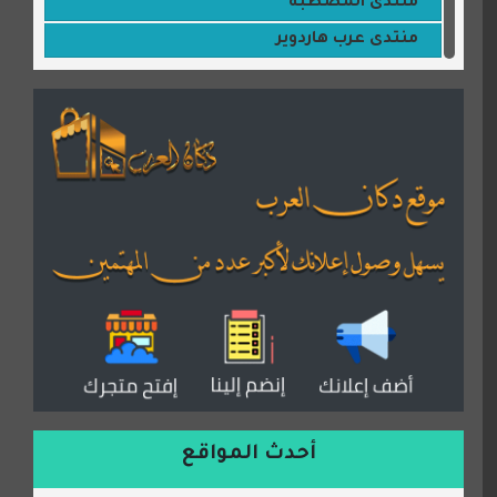
منتدى المصطبة
منتدى عرب هاردوير
مكتبة القمر
منتديات ستار تايمز
منتديات بال مون
القران للجميع
منتدى همسات روائية
المكتبة الصوتية للقران الكريم
دكان العرب للأعلانات
منتدى عدلات
موقع مداد الإسلامي
السعدون لصناعة السجاد
ورشة زهرة لورا للحدادة
أحدث المواقع
isecur1ty