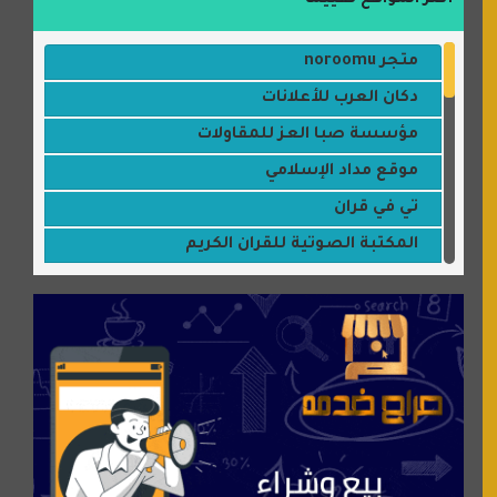
متجر noroomu
دكان العرب للأعلانات
مؤسسة صبا العز للمقاولات
موقع مداد الإسلامي
تي في قران
المكتبة الصوتية للقران الكريم
جميلتي حواء
موقع سيارات عربية
عالم كوكي
سورة قران
شركة إعمار الرياض للخدمات المنزلية
شبكة رأيي