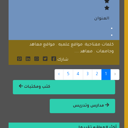
العنوان
كلمات مفتاحية: مواقع علميه . مواقع معاهد
وجامعات . معاهد ....
شارك
›
5
4
3
2
1
‹
كتب ومكتبات
مدارس وتدريس
أكثر المواقع تقييما