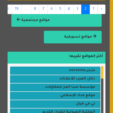
20
19
...
8
7
6
5
4
3
2
1
‹
مواقع مجتمعية
مواقع تسويقية
أكثر المواقع تقييما
متجر noroomu
دكان العرب للأعلانات
مؤسسة صبا العز للمقاولات
موقع مداد الإسلامي
تي في قران
المكتبة الصوتية للقران الكريم