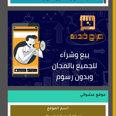
جميلتي حواء
موقع سيارات عربية
عالم كوكي
سورة قران
شركة إعمار الرياض للخدمات المنزلية
شبكة رأيي
موسوعة نور الرحمن
منتدى جيوش الهكرز
بلو باص
موقع حراج خدمة
الطبي
موقع عشوائي
قراننا
اسم الموقع
السبيل