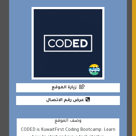
زيارة الموقع
عرض رقم الاتصال
وصف الموقع
CODED is KuwaitFirst Coding Bootcamp. Learn