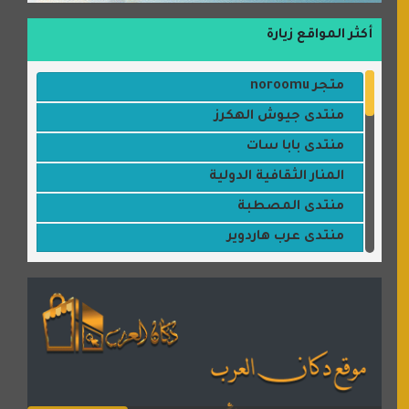
أكثر المواقع زيارة
متجر noroomu
منتدى جيوش الهكرز
منتدى بابا سات
المنار الثقافية الدولية
منتدى المصطبة
منتدى عرب هاردوير
مكتبة القمر
منتديات ستار تايمز
منتديات بال مون
القران للجميع
منتدى همسات روائية