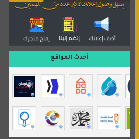
المكتبة الصوتية للقران الكريم
دكان العرب للأعلانات
منتدى عدلات
موقع مداد الإسلامي
السعدون لصناعة السجاد
ورشة زهرة لورا للحدادة
أحدث المواقع
isecur1ty
موقع حراج خدمة
تي في قران
موسوعة نور الرحمن
مندى غرام
مردة سوفت
السبيل