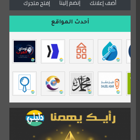
السعدون لصناعة السجاد
ورشة زهرة لورا للحدادة
أحدث المواقع
isecur1ty
موقع حراج خدمة
تي في قران
موسوعة نور الرحمن
مندى غرام
مردة سوفت
السبيل