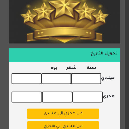
تحويل التاريخ
سنة
شهر
يوم
ميلادي
هجري
من هجري الي ميلادي
من ميلادي الي هجري