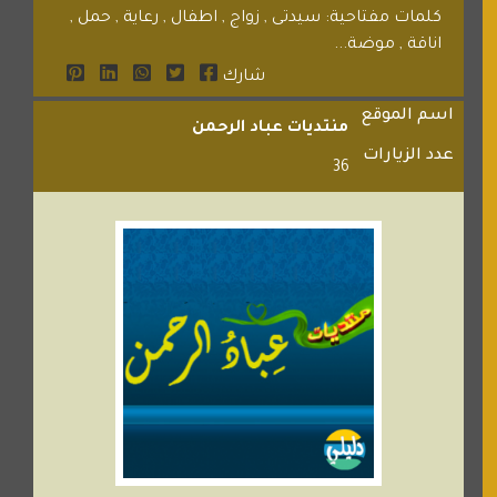
كلمات مفتاحية: سيدتى , زواج , اطفال , رعاية , حمل ,
اناقة , موضة...
شارك
اسم الموقع
منتديات عباد الرحمن
عدد الزيارات
36