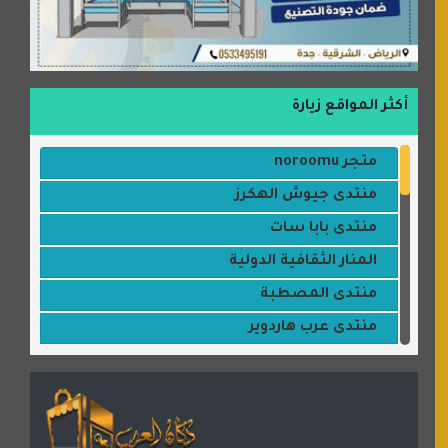
أكثر المواقع زيارة
متجر noroomu
منتدى جيوش الهكرز
منتدى بابا سات
المنار الثقافية الدولية
منتدى المصطبة
منتدى عرب هاردوير
مكتبة القمر
منتديات ستار تايمز
منتديات بال مون