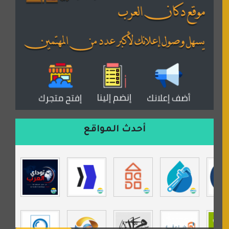
القران للجميع
منتدى همسات روائية
المكتبة الصوتية للقران الكريم
دكان العرب للأعلانات
منتدى عدلات
موقع مداد الإسلامي
السعدون لصناعة السجاد
ورشة زهرة لورا للحدادة
أحدث المواقع
isecur1ty
موقع حراج خدمة
تي في قران
موسوعة نور الرحمن
مندى غرام
مردة سوفت