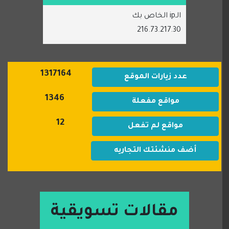
الـip الخاص بك
216.73.217.30
1317164
عدد زيارات الموقع
1346
مواقع مفعلة
12
مواقع لم تفعل
أضف منشئتك التجاريه
مقالات تسويقية