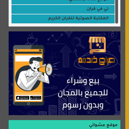
تي في قران
المكتبة الصوتية للقران الكريم
جميلتي حواء
موقع سيارات عربية
عالم كوكي
سورة قران
شركة إعمار الرياض للخدمات المنزلية
شبكة رأيي
موسوعة نور الرحمن
منتدى جيوش الهكرز
بلو باص
موقع حراج خدمة
الطبي
موقع عشوائي