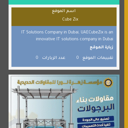
قراننا
اسم الموقع
السبيل
Cube Zix
القران للجميع
برامج كمبيوتر
IT Solutions Company in Dubai, UAECubeZix is an
innovative IT solutions company in Dubai
جائزة دبي الدولية للقران الكريم
زيارة الموقع
صفنة دوت كوم
تقييمات الموقع
0
عدد الزيارات
0
الألسن لخدمات الترجمة المعتمدة