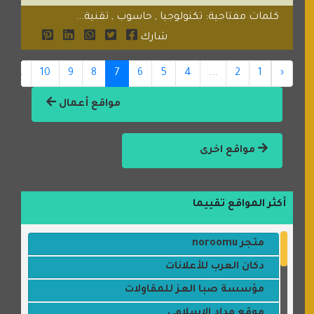
كلمات مفتاحية: تكنولوجيا , حاسوب , تقنية...
شارك
...
10
9
8
7
6
5
4
...
2
1
‹
مواقع أعمال
مواقع اخرى
أكثر المواقع تقييما
متجر noroomu
دكان العرب للأعلانات
مؤسسة صبا العز للمقاولات
موقع مداد الإسلامي