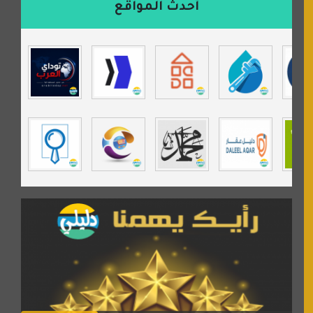
أحدث المواقع
isecur1ty
موقع حراج خدمة
تي في قران
موسوعة نور الرحمن
مندى غرام
مردة سوفت
السبيل