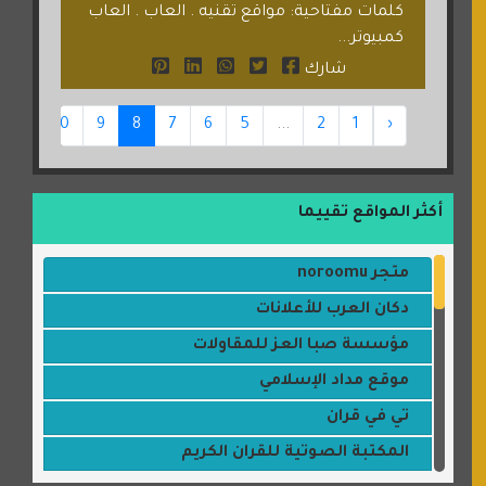
كلمات مفتاحية: مواقع تقنيه . العاب . العاب
كمبيوتر...
شارك
11
10
9
8
7
6
5
...
2
1
‹
أكثر المواقع تقييما
متجر noroomu
دكان العرب للأعلانات
مؤسسة صبا العز للمقاولات
موقع مداد الإسلامي
تي في قران
المكتبة الصوتية للقران الكريم