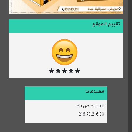
تقييم الموقع
معلومات
الـip الخاص بك
216.73.216.30