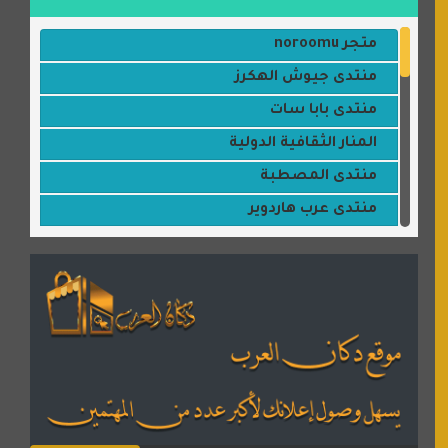
متجر noroomu
منتدى جيوش الهكرز
منتدى بابا سات
المنار الثقافية الدولية
منتدى المصطبة
منتدى عرب هاردوير
مكتبة القمر
منتديات ستار تايمز
منتديات بال مون
القران للجميع
منتدى همسات روائية
المكتبة الصوتية للقران الكريم
دكان العرب للأعلانات