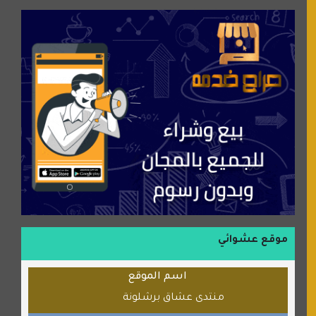
جميلتي حواء
موقع سيارات عربية
عالم كوكي
سورة قران
شركة إعمار الرياض للخدمات المنزلية
شبكة رأيي
موسوعة نور الرحمن
منتدى جيوش الهكرز
بلو باص
موقع حراج خدمة
الطبي
موقع عشوائي
قراننا
اسم الموقع
السبيل
منتدى عشاق برشلونة
القران للجميع