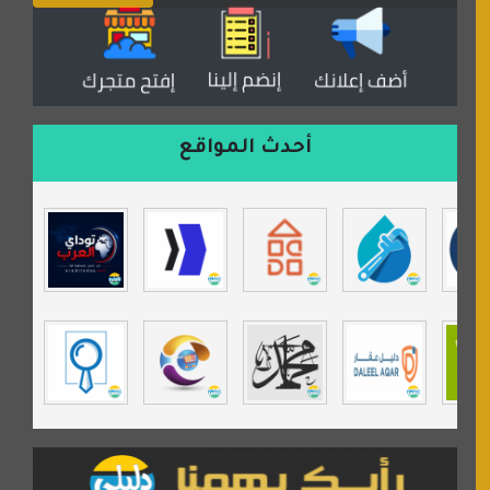
منتدى عدلات
موقع مداد الإسلامي
السعدون لصناعة السجاد
ورشة زهرة لورا للحدادة
أحدث المواقع
isecur1ty
موقع حراج خدمة
تي في قران
موسوعة نور الرحمن
مندى غرام
مردة سوفت
السبيل