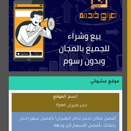
عالم كوكي
سورة قران
شركة إعمار الرياض للخدمات المنزلية
شبكة رأيي
موسوعة نور الرحمن
منتدى جيوش الهكرز
بلو باص
موقع حراج خدمة
الطبي
موقع عشوائي
قراننا
اسم الموقع
السبيل
حجز طيران flywt
القران للجميع
برامج كمبيوتر
أفضل مكان لحجز تذاكر الطيران! بأفضل سعر احجز
رحلاتك بأفضل الأسعار لأي وجهة
جائزة دبي الدولية للقران الكريم