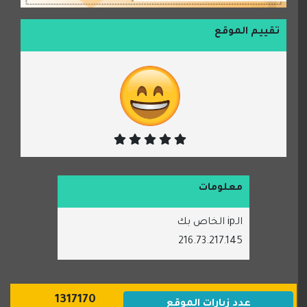
تقييم الموقع
معلومات
الـip الخاص بك
216.73.217.145
1317170
عدد زيارات الموقع