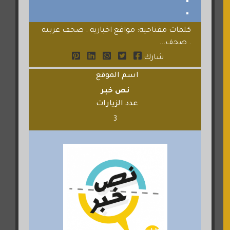
كلمات مفتاحية: مواقع اخباريه . صحف عربيه
. صحف...
شارك
اسم الموقع
نص خبر
عدد الزيارات
3