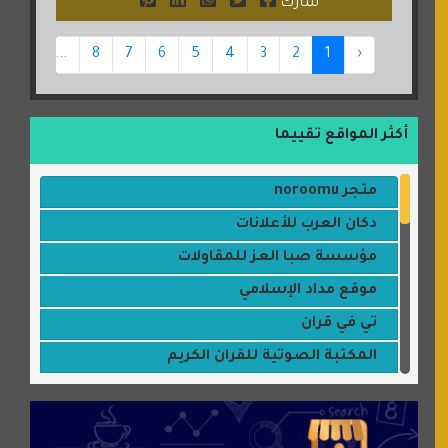
شارك
12
...
8
7
6
5
4
3
2
1
‹
أكثر المواقع تقييما
متجر noroomu
دكان العرب للأعلانات
مؤسسة صبا العز للمقاولات
موقع مداد الإسلامي
تي في قران
المكتبة الصوتية للقران الكريم
جميلتي حواء
موقع سيارات عربية