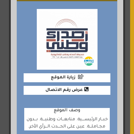
زيارة الموقع
عرض رقم الاتصال
وصف الموقع
خبـــار الرئيســــية. متابعـــات وطنيــــة. بـــدون
مجــاملـــة. عيـن علـى الحــــدث.الـــرأي الأخرـ