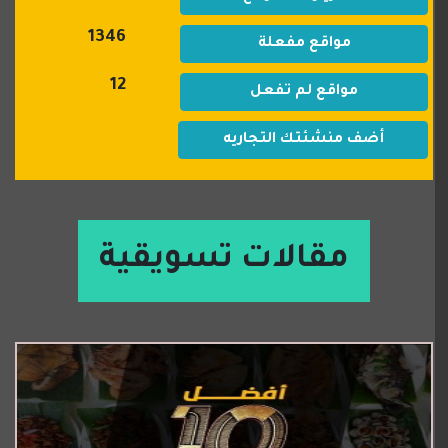
1346
مواقع مفعلة
12
مواقع لم تفعل
أضف منشئتك التجاريه
مقالات تسويقية