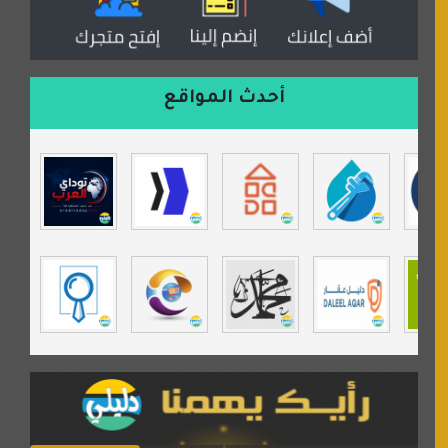
موقع مداد الإسلامي
السعدون لصناعة السجاد
ورشة زهرة لورا للحدادة
أحدث المواقع
isecur1ty
موقع حراج خدمة
تي في قران
موسوعة نور الرحمن
مندى غرام
مردة سوفت
السبيل