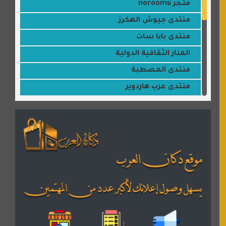
متجر noroomu
منتدى جيوش الهكرز
منتدى بابا سات
المنار الثقافية الدولية
منتدى المصطبة
منتدى عرب هاردوير
مكتبة القمر
منتديات ستار تايمز
منتديات بال مون
القران للجميع
منتدى همسات روائية
المكتبة الصوتية للقران الكريم
دكان العرب للأعلانات
منتدى عدلات