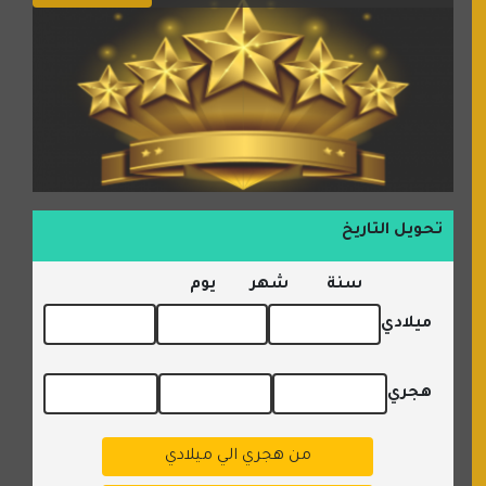
تحويل التاريخ
سنة
شهر
يوم
ميلادي
هجري
من هجري الي ميلادي