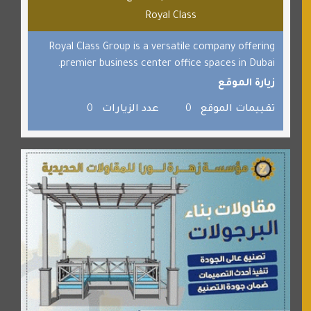
السبيل
Royal Class
القران للجميع
برامج كمبيوتر
Royal Class Group is a versatile company offering
premier business center office spaces in Dubai.
جائزة دبي الدولية للقران الكريم
زيارة الموقع
صفنة دوت كوم
تقييمات الموقع
0
عدد الزيارات
0
الألسن لخدمات الترجمة المعتمدة