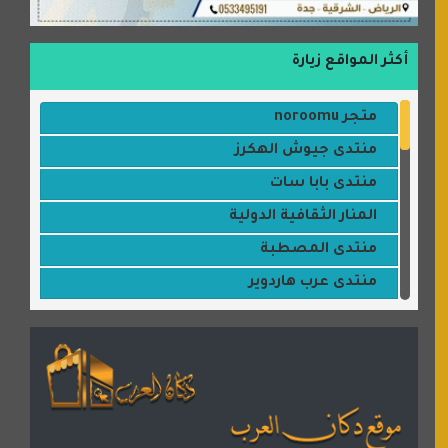
أكثر المواقع زيارة
متجر noroomu
منتدى جيوش الهكرز
منتدى بابا سات
المنار الثقافية الدولية
منتدى المصطبة
منتدى عرب هاردوير
مكتبة القمر
منتديات ستار تايمز
منتديات بال مون
القران للجميع
منتدى همسات روائية