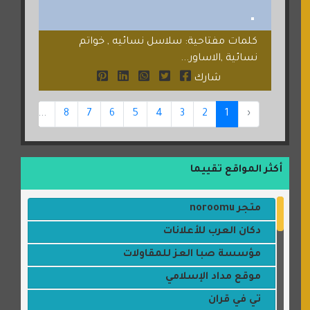
كلمات مفتاحية: سلاسل نسائيه , خواتم
نسائية ,الاساور...
شارك
44
...
8
7
6
5
4
3
2
1
‹
أكثر المواقع تقييما
متجر noroomu
دكان العرب للأعلانات
مؤسسة صبا العز للمقاولات
موقع مداد الإسلامي
تي في قران