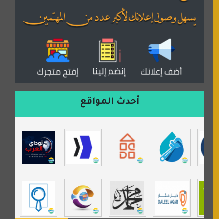
المكتبة الصوتية للقران الكريم
دكان العرب للأعلانات
منتدى عدلات
موقع مداد الإسلامي
السعدون لصناعة السجاد
ورشة زهرة لورا للحدادة
أحدث المواقع
isecur1ty
موقع حراج خدمة
تي في قران
موسوعة نور الرحمن
مندى غرام
مردة سوفت
السبيل