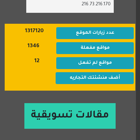
216.73.216.170
1317120
عدد زيارات الموقع
1346
مواقع مفعلة
12
مواقع لم تفعل
أضف منشئتك التجاريه
مقالات تسويقية