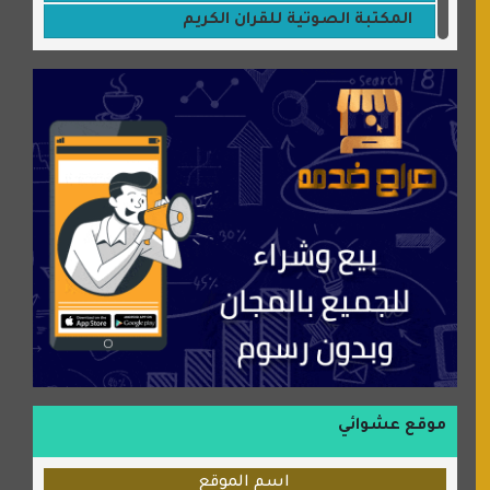
المكتبة الصوتية للقران الكريم
جميلتي حواء
موقع سيارات عربية
عالم كوكي
سورة قران
شركة إعمار الرياض للخدمات المنزلية
شبكة رأيي
موسوعة نور الرحمن
منتدى جيوش الهكرز
بلو باص
موقع حراج خدمة
الطبي
موقع عشوائي
قراننا
اسم الموقع