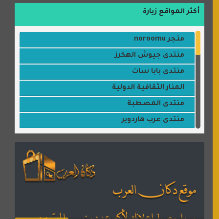
أكثر المواقع زيارة
متجر noroomu
منتدى جيوش الهكرز
منتدى بابا سات
المنار الثقافية الدولية
منتدى المصطبة
منتدى عرب هاردوير
مكتبة القمر
منتديات ستار تايمز
منتديات بال مون
القران للجميع
منتدى همسات روائية
المكتبة الصوتية للقران الكريم