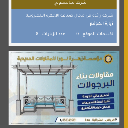
شركة سامسونج
القران للجميع
برامج كمبيوتر
شركة رائدة فى مجال صناعة الاجهزة الالكترونية
زيارة الموقع
جائزة دبي الدولية للقران الكريم
صفنة دوت كوم
تقييمات الموقع
0
عدد الزيارات
8
الألسن لخدمات الترجمة المعتمدة