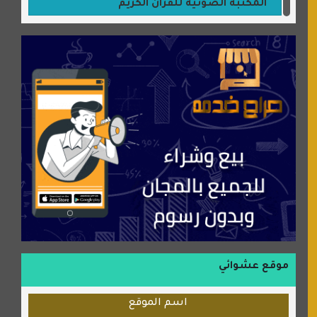
المكتبة الصوتية للقران الكريم
جميلتي حواء
موقع سيارات عربية
عالم كوكي
سورة قران
شركة إعمار الرياض للخدمات المنزلية
شبكة رأيي
موسوعة نور الرحمن
منتدى جيوش الهكرز
بلو باص
موقع حراج خدمة
الطبي
موقع عشوائي
قراننا
اسم الموقع
السبيل