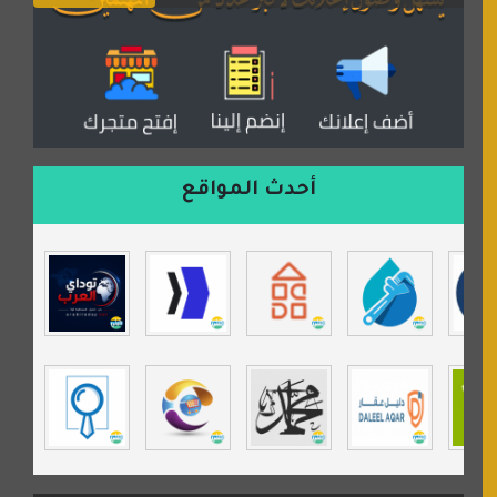
دكان العرب للأعلانات
منتدى عدلات
موقع مداد الإسلامي
السعدون لصناعة السجاد
ورشة زهرة لورا للحدادة
أحدث المواقع
isecur1ty
موقع حراج خدمة
تي في قران
موسوعة نور الرحمن
مندى غرام
مردة سوفت
السبيل