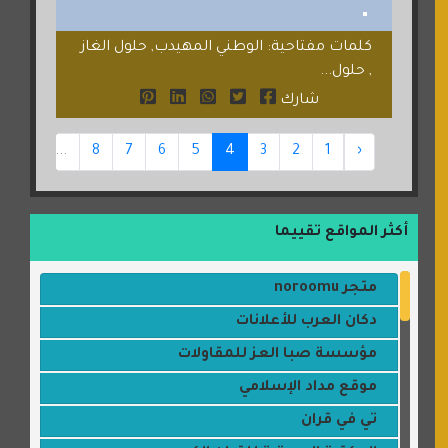
كلمات مفتاحية: الوطني المهيدب, حلول الغاز
, حلول...
شارك
47
...
8
7
6
5
4
3
2
1
‹
أكثر المواقع تقييما
متجر noroomu
دكان العرب للأعلانات
مؤسسة صبا العز للمقاولات
موقع مداد الإسلامي
تي في قران