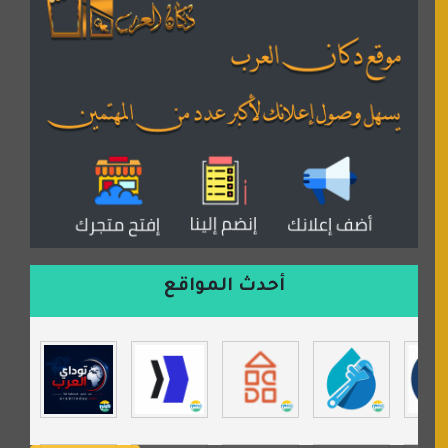
منتديات بال مون
القران للجميع
منتدى همسات روائية
المكتبة الصوتية للقران الكريم
دكان العرب للأعلانات
منتدى عدلات
موقع مداد الإسلامي
السعدون لصناعة السجاد
ورشة زهرة لورا للحدادة
أحدث المواقع
isecur1ty
موقع حراج خدمة
تي في قران
موسوعة نور الرحمن
مندى غرام