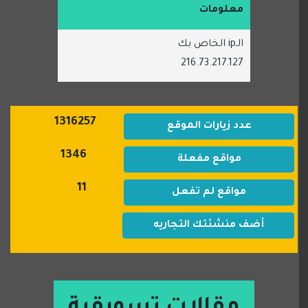
معلومات
الـip الخاص بك
216.73.217.127
1316257
عدد زيارات الموقع
1346
مواقع مفعلة
11
مواقع لم تفعل
أضف منشئتك التجاريه