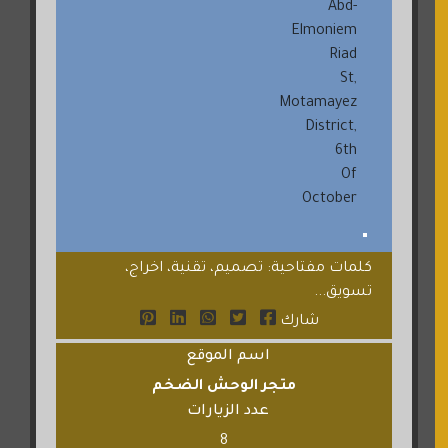
Abd-
Elmoniem
Riad
St,
Motamayez
District,
6th
Of
October
كلمات مفتاحية: تصميم، تقنية، اخراج،
تسويق...
شارك
اسم الموقع
متجر الوحش الضخم
عدد الزيارات
8