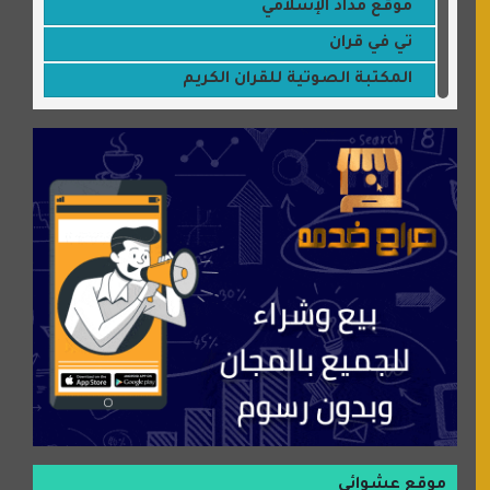
موقع مداد الإسلامي
تي في قران
المكتبة الصوتية للقران الكريم
جميلتي حواء
موقع سيارات عربية
عالم كوكي
سورة قران
شركة إعمار الرياض للخدمات المنزلية
شبكة رأيي
موسوعة نور الرحمن
منتدى جيوش الهكرز
بلو باص
موقع حراج خدمة
الطبي
موقع عشوائي