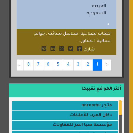
العربيه
السعوديه
كلمات مفتاحية: سلاسل نسائيه , خواتم
نسائية ,الاساور...
شارك
44
...
8
7
6
5
4
3
2
1
‹
أكثر المواقع تقييما
متجر noroomu
دكان العرب للأعلانات
مؤسسة صبا العز للمقاولات