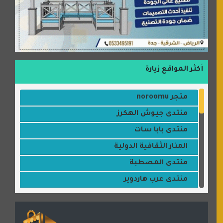
أكثر المواقع زيارة
متجر noroomu
منتدى جيوش الهكرز
منتدى بابا سات
المنار الثقافية الدولية
منتدى المصطبة
منتدى عرب هاردوير
مكتبة القمر
منتديات ستار تايمز