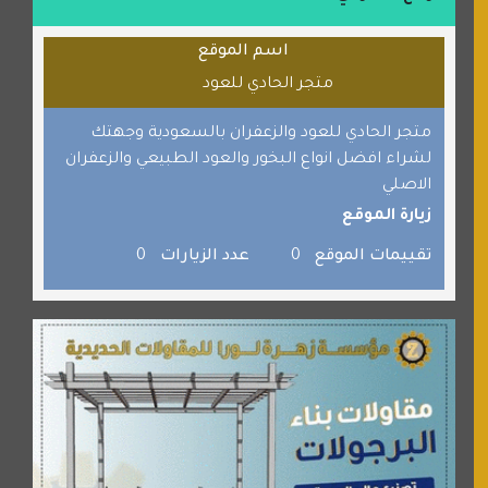
قراننا
اسم الموقع
السبيل
متجر الحادي للعود
القران للجميع
برامج كمبيوتر
متجر الحادي للعود والزعفران بالسعودية وجهتك
لشراء افضل انواع البخور والعود الطبيعي والزعفران
جائزة دبي الدولية للقران الكريم
الاصلي
صفنة دوت كوم
زيارة الموقع
الألسن لخدمات الترجمة المعتمدة
تقييمات الموقع
0
عدد الزيارات
0