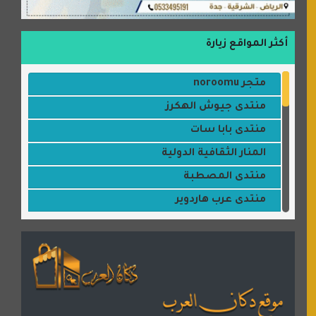
أكثر المواقع زيارة
متجر noroomu
منتدى جيوش الهكرز
منتدى بابا سات
المنار الثقافية الدولية
منتدى المصطبة
منتدى عرب هاردوير
مكتبة القمر
منتديات ستار تايمز
منتديات بال مون
القران للجميع