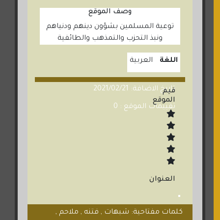
وصف الموقع
توعية المسلمين بشؤون دينهم ودنياهم
ونبذ التحزب والتمذهب والطائفية
اللغة
العربية
تاريخ الاضافة: 2021/02/21
قيم
الموقع
تقييمات الموقع : 0
العنوان
كلمات مفتاحية: شبهات , فتنه , ملاحم ,