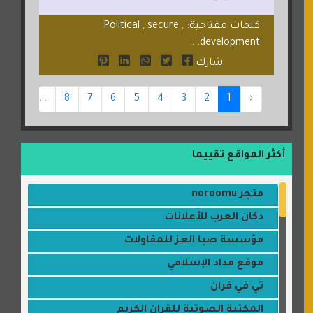
كلمات مفتاحية: Political , secure ,
development...
شارك
16
...
8
7
6
5
4
3
2
1
‹
أكثر المواقع تقييما
متجر noroomu
دكان العرب للأعلانات
مؤسسة صبا العز للمقاولات
موقع مداد الإسلامي
تي في قران
المكتبة الصوتية للقران الكريم