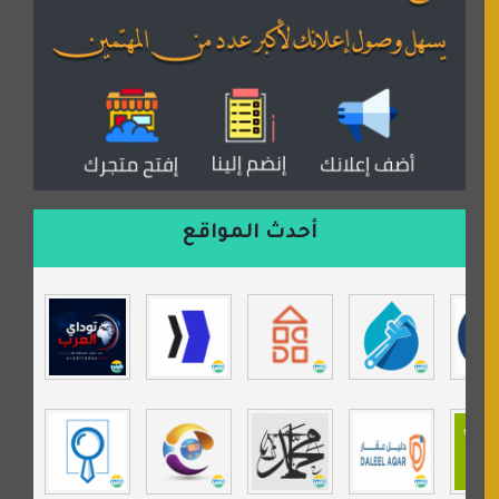
منتدى همسات روائية
المكتبة الصوتية للقران الكريم
دكان العرب للأعلانات
منتدى عدلات
موقع مداد الإسلامي
السعدون لصناعة السجاد
ورشة زهرة لورا للحدادة
أحدث المواقع
isecur1ty
موقع حراج خدمة
تي في قران
موسوعة نور الرحمن
مندى غرام
مردة سوفت
السبيل