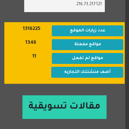
216.73.217.121
1316225
عدد زيارات الموقع
1346
مواقع مفعلة
11
مواقع لم تفعل
أضف منشئتك التجاريه
مقالات تسويقية