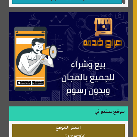
جميلتي حواء
موقع سيارات عربية
عالم كوكي
سورة قران
شركة إعمار الرياض للخدمات المنزلية
شبكة رأيي
موسوعة نور الرحمن
منتدى جيوش الهكرز
بلو باص
موقع حراج خدمة
الطبي
موقع عشوائي
قراننا
اسم الموقع
السبيل