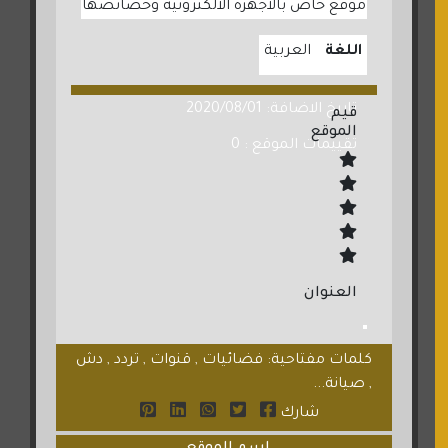
موقع خاص بالاجهزة الالكترونية وخصائصها
اللغة
العربية
تاريخ الاضافة: 2020/08/01
قيم
الموقع
تقييمات الموقع : 0
العنوان
كلمات مفتاحية: فضائيات , قنوات , تردد , دش
, صيانة...
شارك