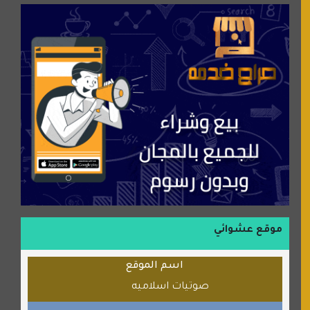
موقع سيارات عربية
عالم كوكي
سورة قران
شركة إعمار الرياض للخدمات المنزلية
شبكة رأيي
موسوعة نور الرحمن
منتدى جيوش الهكرز
بلو باص
موقع حراج خدمة
الطبي
موقع عشوائي
قراننا
اسم الموقع
السبيل
صوتيات اسلاميه
القران للجميع