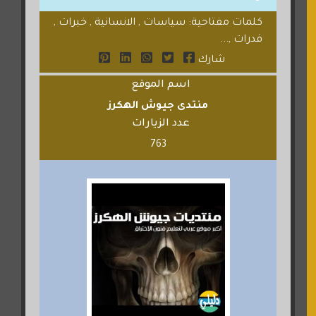
كلمات مفتاحية: سياسات , الانسانية , خبرات ,
قدرات ,...
شارك
اسم الموقع
منتدى جيوش الهكرز
عدد الزيارات
763