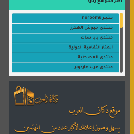
أكثر المواقع زيارة
متجر noroomu
منتدى جيوش الهكرز
منتدى بابا سات
المنار الثقافية الدولية
منتدى المصطبة
منتدى عرب هاردوير
مكتبة القمر
منتديات ستار تايمز
منتديات بال مون
القران للجميع
منتدى همسات روائية
المكتبة الصوتية للقران الكريم