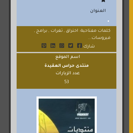
العنوان
كلمات مفتاحية: اختراق , ثغرات , برامج ,
فيروسات...
شارك
اسم الموقع
منتدى حراس العقيدة
عدد الزيارات
53