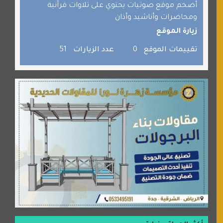
برامج كمبيوتر
أضخم موقع صوتيات يحتوي على تلاوات قرآنية
ومحاضرات وأناشيد وأذان
جائزة دبي الدولية للقران الكريم
زيارة الموقع
صفنة دوت كوم
تقييمات الموقع
0
عدد الزيارات
51
الألسن لخدمات الترجمة المعتمدة