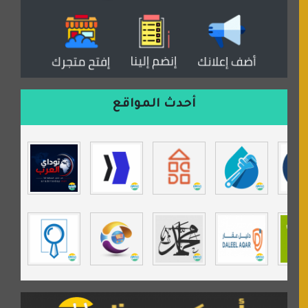
دكان العرب للأعلانات
منتدى عدلات
موقع مداد الإسلامي
السعدون لصناعة السجاد
ورشة زهرة لورا للحدادة
أحدث المواقع
isecur1ty
موقع حراج خدمة
تي في قران
موسوعة نور الرحمن
مندى غرام
مردة سوفت
السبيل