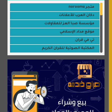
متجر noroomu
دكان العرب للأعلانات
مؤسسة صبا العز للمقاولات
موقع مداد الإسلامي
تي في قران
المكتبة الصوتية للقران الكريم
جميلتي حواء
موقع سيارات عربية
عالم كوكي
سورة قران
شركة إعمار الرياض للخدمات المنزلية
شبكة رأيي
موسوعة نور الرحمن