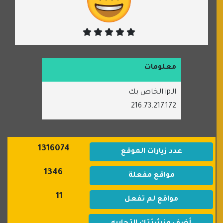
معلومات
الـip الخاص بك
216.73.217.172
1316074
عدد زيارات الموقع
1346
مواقع مفعلة
11
مواقع لم تفعل