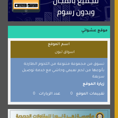
منتدى جيوش الهكرز
بلو باص
موقع حراج خدمة
الطبي
موقع عشوائي
قراننا
اسم الموقع
السبيل
اسواق لبون
القران للجميع
برامج كمبيوتر
تسوق من مجموعة متنوعة من اللحوم الطازجة
بأنوعها من لحم نعيمي وحاشي مع خدمة توصيل
جائزة دبي الدولية للقران الكريم
سريعة
صفنة دوت كوم
زيارة الموقع
الألسن لخدمات الترجمة المعتمدة
تقييمات الموقع
0
عدد الزيارات
0