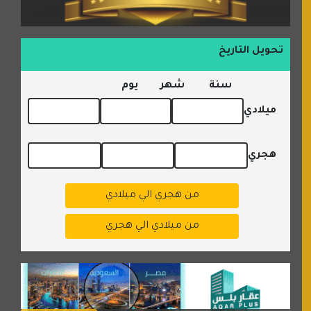
تحويل التاريخ
سنة
شهر
يوم
ميلادي
هجري
من هجري الي ميلادي
من ميلادي الي هجري