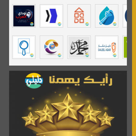
موقع حراج خدمة
تي في قران
موسوعة نور الرحمن
مندى غرام
مردة سوفت
السبيل