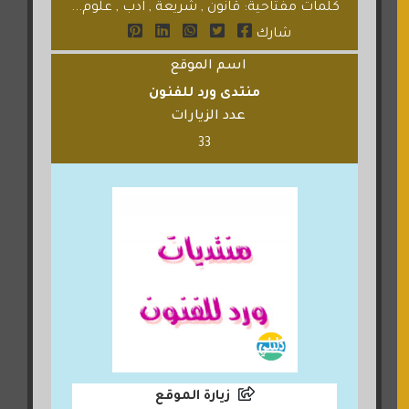
كلمات مفتاحية: قانون , شريعة , ادب , علوم...
شارك
اسم الموقع
منتدى ورد للفنون
عدد الزيارات
33
زيارة الموقع