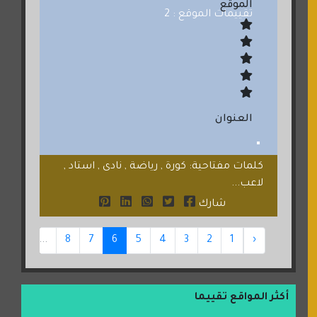
الموقع
تقييمات الموقع : 2
العنوان
كلمات مفتاحية: كورة , رياضة , نادى , استاد ,
لاعب...
شارك
16
...
8
7
6
5
4
3
2
1
‹
أكثر المواقع تقييما