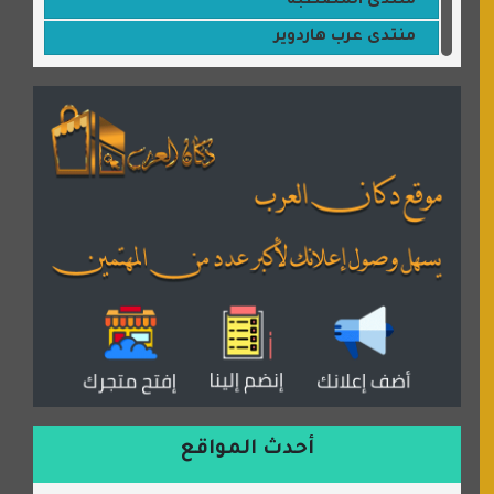
منتدى المصطبة
منتدى عرب هاردوير
مكتبة القمر
منتديات ستار تايمز
منتديات بال مون
القران للجميع
منتدى همسات روائية
المكتبة الصوتية للقران الكريم
دكان العرب للأعلانات
منتدى عدلات
موقع مداد الإسلامي
السعدون لصناعة السجاد
ورشة زهرة لورا للحدادة
أحدث المواقع
isecur1ty