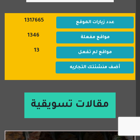
1317665
عدد زيارات الموقع
1346
مواقع مفعلة
13
مواقع لم تفعل
أضف منشئتك التجاريه
مقالات تسويقية