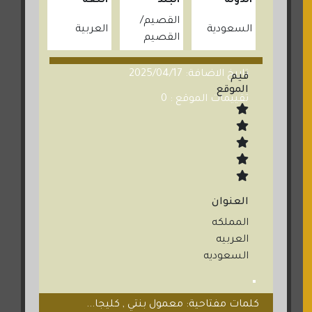
الدولة
البلد
اللغة
القصيم
السعودية
العربية
القصيم
تاريخ الاضافة: 2025/04/17
قيم
الموقع
تقييمات الموقع : 0
العنوان
المملكه
العربيه
السعوديه
كلمات مفتاحية: معمول بنتي , كليجا...