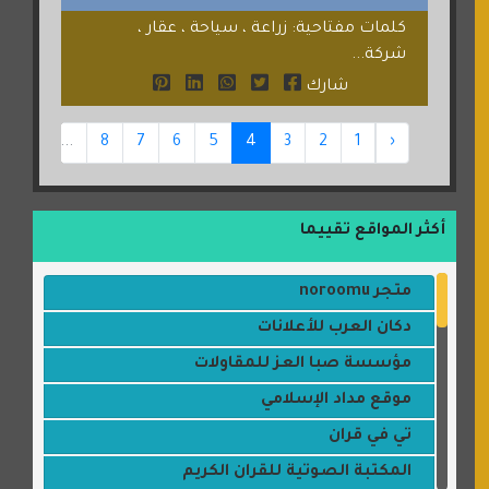
كلمات مفتاحية: زراعة ، سياحة ، عقار ،
شركة...
شارك
47
...
8
7
6
5
4
3
2
1
‹
أكثر المواقع تقييما
متجر noroomu
دكان العرب للأعلانات
مؤسسة صبا العز للمقاولات
موقع مداد الإسلامي
تي في قران
المكتبة الصوتية للقران الكريم