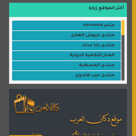
أكثر المواقع زيارة
متجر noroomu
منتدى جيوش الهكرز
منتدى بابا سات
المنار الثقافية الدولية
منتدى المصطبة
منتدى عرب هاردوير
مكتبة القمر
منتديات ستار تايمز
منتديات بال مون
القران للجميع
منتدى همسات روائية
المكتبة الصوتية للقران الكريم