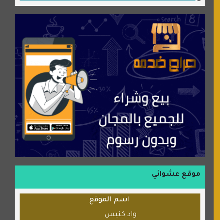
جميلتي حواء
موقع سيارات عربية
عالم كوكي
سورة قران
شركة إعمار الرياض للخدمات المنزلية
شبكة رأيي
موسوعة نور الرحمن
منتدى جيوش الهكرز
بلو باص
موقع حراج خدمة
الطبي
موقع عشوائي
قراننا
اسم الموقع
السبيل
واد كنيس
القران للجميع