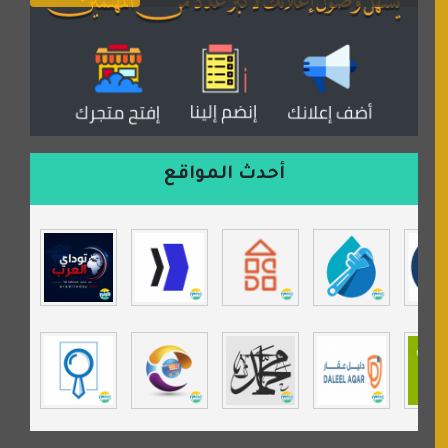
دكان العرب للأعلانات
منتدى عدلات
موقع مداد الإسلامي
السعدون لصناعة السجاد
ورشة زهرة لورا للحدادة
أحدث المواقع
isecur1ty
موقع حراج خدمة
تي في قران
موسوعة نور الرحمن
مندى غرام
مردة سوفت
السبيل