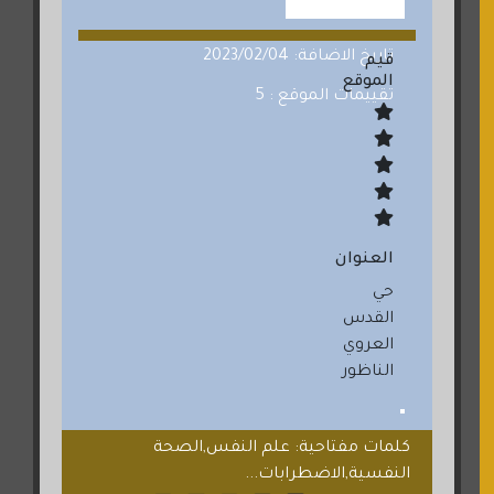
تاريخ الاضافة: 2023/02/04
قيم
الموقع
تقييمات الموقع : 5
العنوان
حي
القدس
العروي
الناظور
كلمات مفتاحية: علم النفس,الصحة
النفسية,الاضطرابات...