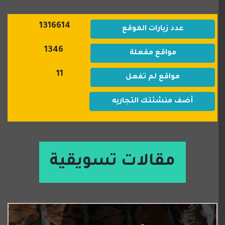
1316614
عدد زيارات الموقع
1346
مواقع مفعلة
11
مواقع لم تفعل
أضف منشئتك التجاريه
مقالات تسويقية