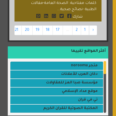
كلمات مفتاحية: الصحة العامة-مقالات
الطبية -نصائح صحية...
شارك
22
21
20
19
18
17
...
2
1
‹
أكثر المواقع تقييما
متجر noroomu
دكان العرب للأعلانات
مؤسسة صبا العز للمقاولات
موقع مداد الإسلامي
تي في قران
المكتبة الصوتية للقران الكريم