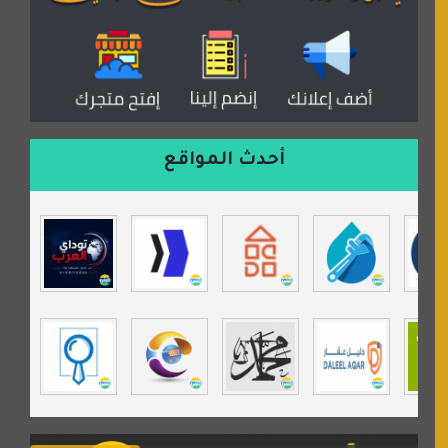
دكان العرب للأعلانات
منتدى عدلات
موقع مداد الإسلامي
السعدون لصناعة السجاد
ورشة زهرة لورا للحدادة
أحدث المواقع
isecur1ty
موقع حراج خدمة
تي في قران
موسوعة نور الرحمن
مندى غرام
مردة سوفت
السبيل