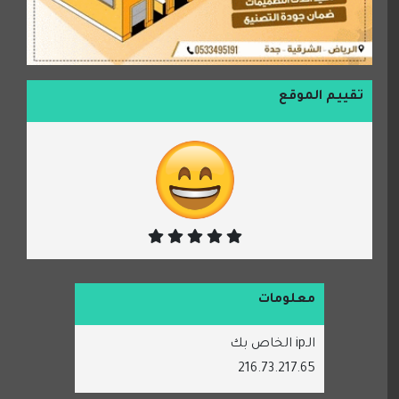
تقييم الموقع
معلومات
الـip الخاص بك
216.73.217.65