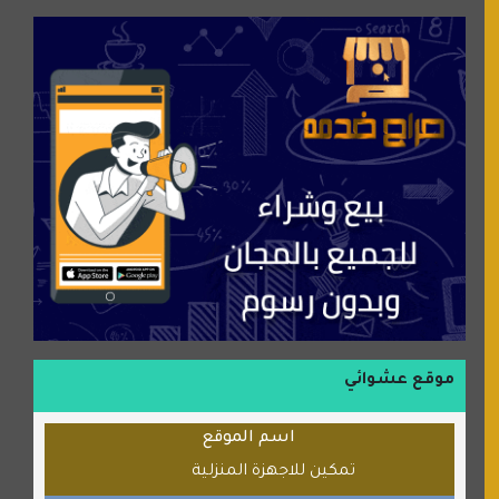
جميلتي حواء
موقع سيارات عربية
عالم كوكي
سورة قران
شركة إعمار الرياض للخدمات المنزلية
شبكة رأيي
موسوعة نور الرحمن
منتدى جيوش الهكرز
بلو باص
موقع حراج خدمة
الطبي
موقع عشوائي
قراننا
اسم الموقع
السبيل
تمكين للاجهزة المنزلية
القران للجميع