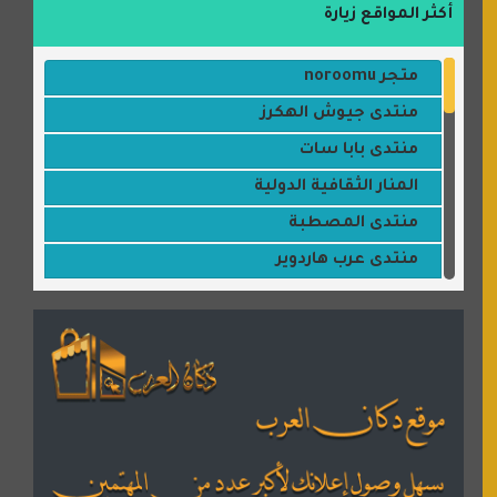
أكثر المواقع زيارة
متجر noroomu
منتدى جيوش الهكرز
منتدى بابا سات
المنار الثقافية الدولية
منتدى المصطبة
منتدى عرب هاردوير
مكتبة القمر
منتديات ستار تايمز
منتديات بال مون
القران للجميع
منتدى همسات روائية
المكتبة الصوتية للقران الكريم