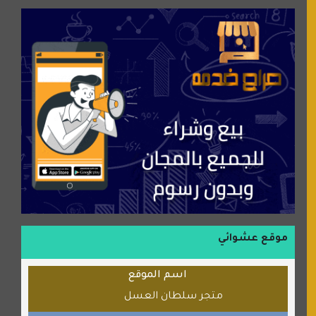
جميلتي حواء
موقع سيارات عربية
عالم كوكي
سورة قران
شركة إعمار الرياض للخدمات المنزلية
شبكة رأيي
موسوعة نور الرحمن
منتدى جيوش الهكرز
بلو باص
موقع حراج خدمة
الطبي
موقع عشوائي
قراننا
اسم الموقع
السبيل
متجر سلطان العسل
القران للجميع