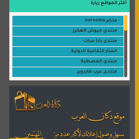
أكثر المواقع زيارة
متجر noroomu
منتدى جيوش الهكرز
منتدى بابا سات
المنار الثقافية الدولية
منتدى المصطبة
منتدى عرب هاردوير
مكتبة القمر
منتديات ستار تايمز
منتديات بال مون
القران للجميع
منتدى همسات روائية
المكتبة الصوتية للقران الكريم