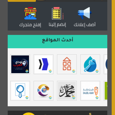
دكان العرب للأعلانات
منتدى عدلات
موقع مداد الإسلامي
السعدون لصناعة السجاد
ورشة زهرة لورا للحدادة
أحدث المواقع
isecur1ty
موقع حراج خدمة
تي في قران
موسوعة نور الرحمن
مندى غرام
مردة سوفت
السبيل