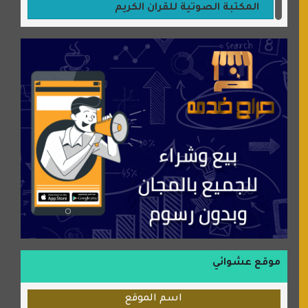
المكتبة الصوتية للقران الكريم
جميلتي حواء
موقع سيارات عربية
عالم كوكي
سورة قران
شركة إعمار الرياض للخدمات المنزلية
شبكة رأيي
موسوعة نور الرحمن
منتدى جيوش الهكرز
بلو باص
موقع حراج خدمة
الطبي
موقع عشوائي
قراننا
اسم الموقع
السبيل