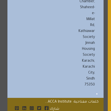
Chamber,
Shaheed-
e-
Millat
Rd,
Kathiawar
Society
Jinnah
Housing
Society
Karachi,
Karachi
City,
Sindh
75350
كلمات مفتاحية: ACCA Institute...
شارك