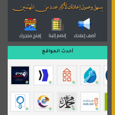
المكتبة الصوتية للقران الكريم
دكان العرب للأعلانات
منتدى عدلات
موقع مداد الإسلامي
السعدون لصناعة السجاد
ورشة زهرة لورا للحدادة
أحدث المواقع
isecur1ty
موقع حراج خدمة
تي في قران
موسوعة نور الرحمن
مندى غرام
مردة سوفت
السبيل