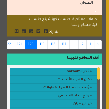
العنوان
كلمات مفتاحية: جلسات كوتشينج,جلسات
ثيتا,مساج وسبا...
شارك
122
121
120
119
118
117
...
2
1
‹
أكثر المواقع تقييما
متجر noroomu
دكان العرب للأعلانات
مؤسسة صبا العز للمقاولات
موقع مداد الإسلامي
تي في قران