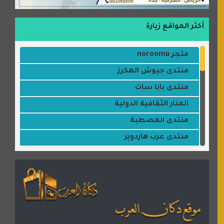
أكثر المواقع زيارة
متجر noroomu
منتدى جيوش الهكرز
منتدى بابا سات
المنار الثقافية الدولية
منتدى المصطبة
منتدى عرب هاردوير
مكتبة القمر
منتديات ستار تايمز
منتديات بال مون
القران للجميع
منتدى همسات روائية