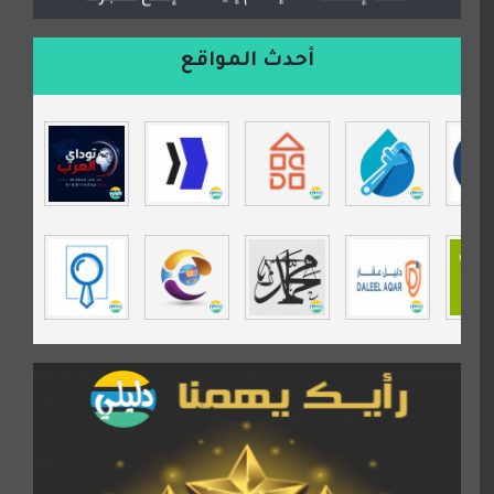
السعدون لصناعة السجاد
ورشة زهرة لورا للحدادة
أحدث المواقع
isecur1ty
موقع حراج خدمة
تي في قران
موسوعة نور الرحمن
مندى غرام
مردة سوفت
السبيل