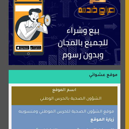
سورة قران
شركة إعمار الرياض للخدمات المنزلية
شبكة رأيي
موسوعة نور الرحمن
منتدى جيوش الهكرز
بلو باص
موقع حراج خدمة
الطبي
موقع عشوائي
قراننا
اسم الموقع
السبيل
الشؤون الصحية بالحرس الوطني
القران للجميع
برامج كمبيوتر
موقع الشؤون الصحية للحرس الموطني ومنسويبه
زيارة الموقع
جائزة دبي الدولية للقران الكريم