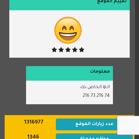
تقييم الموقع
معلومات
الـip الخاص بك
216.73.216.74
1316977
عدد زيارات الموقع
1346