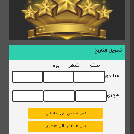
تحويل التاريخ
سنة
شهر
يوم
ميلادي
هجري
من هجري الي ميلادي
من ميلادي الي هجري