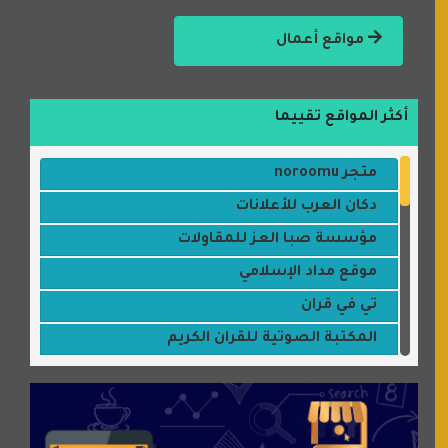
مواقع أعمال
أكثر المواقع تقييما
متجر noroomu
دكان العرب للأعلانات
مؤسسة صبا العز للمقاولات
موقع مداد الإسلامي
تي في قران
المكتبة الصوتية للقران الكريم
جميلتي حواء
موقع سيارات عربية
عالم كوكي