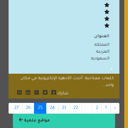
العنوان
المملكه
العربيه
السعوديه
كلمات مفتاحية: أحدث الأجهزة الإلكترونية في مكان
واحد...
شارك
28
27
26
25
24
23
22
...
2
1
‹
مواقع علمية