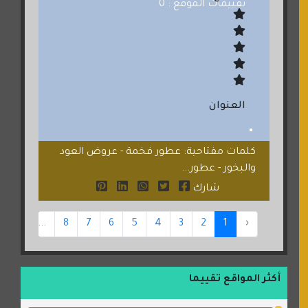
تقييمات الموقع : 0
العنوان
كلمات مفتاحية: عطور فخمة - عروض العود
والبخور - عطور...
شارك
44
...
8
7
6
5
4
3
2
1
‹
أكثر المواقع تقييما