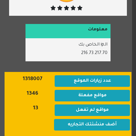
معلومات
الـip الخاص بك
216.73.217.70
1318007
عدد زيارات الموقع
1346
مواقع مفعلة
13
مواقع لم تفعل
أضف منشئتك التجاريه