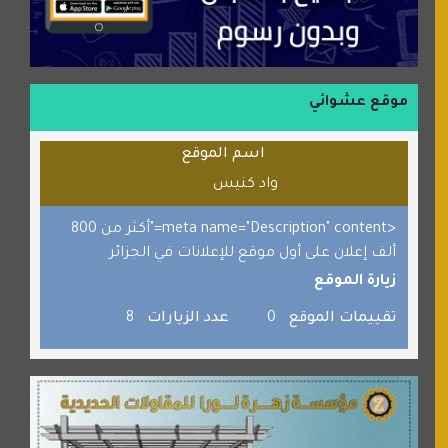
بلو باص
موقع حراج خدمة
الطبي
موقع عشوائي
قراننا
اسم الموقع
السبيل
واد كنيس
القران للجميع
برامج كمبيوتر
<meta name="Description" content="أكثر من 800
ألف إعلان على أول موقع للإعلانات في الجزائر
جائزة دبي الدولية للقران الكريم
زيارة الموقع
صفنة دوت كوم
تقييمات الموقع
0
عدد الزيارات
8
الألسن لخدمات الترجمة المعتمدة