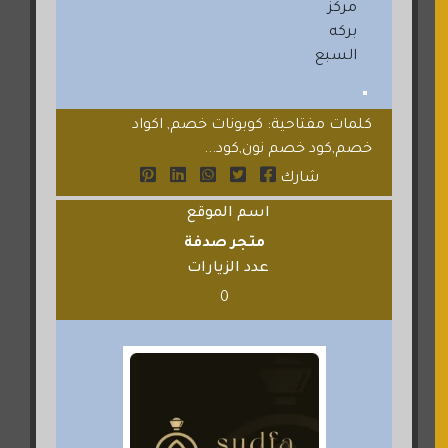
مركز
بركه
السبع
كلمات مفتاحية: كوبونات خصم, اكواد
خصم,كود خصم نون,كود...
شارك
اسم الموقع
متجر صدفة
عدد الزيارات
0