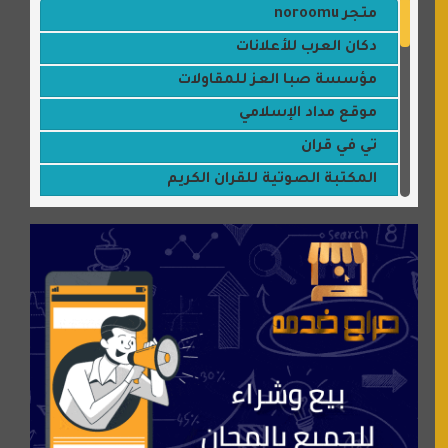
متجر noroomu
دكان العرب للأعلانات
مؤسسة صبا العز للمقاولات
موقع مداد الإسلامي
تي في قران
المكتبة الصوتية للقران الكريم
جميلتي حواء
موقع سيارات عربية
عالم كوكي
سورة قران
شركة إعمار الرياض للخدمات المنزلية
شبكة رأيي
موسوعة نور الرحمن
منتدى جيوش الهكرز