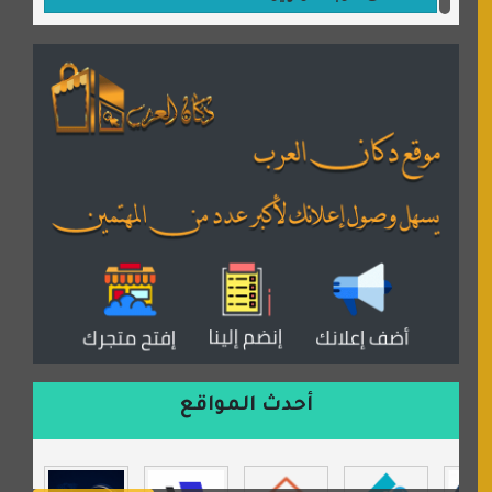
مكتبة القمر
منتديات ستار تايمز
منتديات بال مون
القران للجميع
منتدى همسات روائية
المكتبة الصوتية للقران الكريم
دكان العرب للأعلانات
منتدى عدلات
موقع مداد الإسلامي
السعدون لصناعة السجاد
ورشة زهرة لورا للحدادة
أحدث المواقع
isecur1ty
موقع حراج خدمة