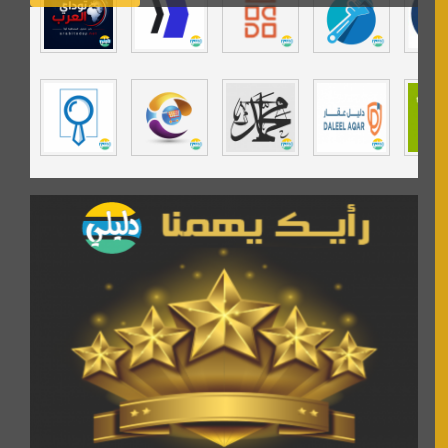
تي في قران
موسوعة نور الرحمن
مندى غرام
مردة سوفت
السبيل