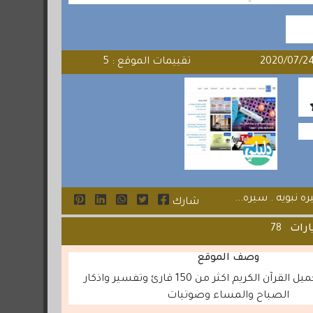
تقييمات الموقع : 5
 نبويه . سيره...
شارك
ارات
78
وصف الموقع
استماع و وتحميل القرآن الكريم اكثر من 150 قارئ وتفسير واذكار
الصباح والمساء وصوتيات