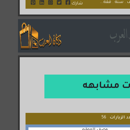
. سنه . فقه...
شارك
ت مشابهه
د الزيارات
56