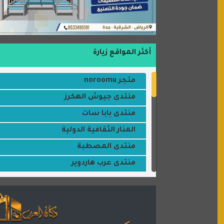
أكثر المواقع زيارة
متجر noroomu
منتدى جيوش الهكرز
منتدى بابا سات
المنار الثقافية الدولية
منتدى المصطبة
منتدى عرب هاردوير
مكتبة القمر
منتديات ستار تايمز
منتديات بال مون