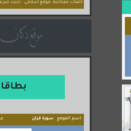
كلمات مفتاحية: موقع اسلامي . حديث شريف 
بطاقا
اسم الموقع
سورة قران
عد