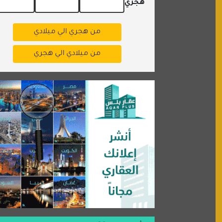
هجري
من هجري الي ميلادي
من ميلادي الي هجري