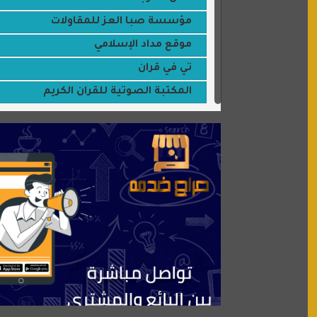
مؤسسة صبا العز للمقاولات
موقع مداد الإسلامي
تي في قران
المكتبة الصوتية للقران الكريم
جميلتي حواء
موقع سيارات عربية
عالم كوكي
سورة قران
شركة إعمار الرياض للخدمات المنزلية
شبكة رأيي
موسوعة نور الرحمن
منتدى جيوش الهكرز
بلو باص