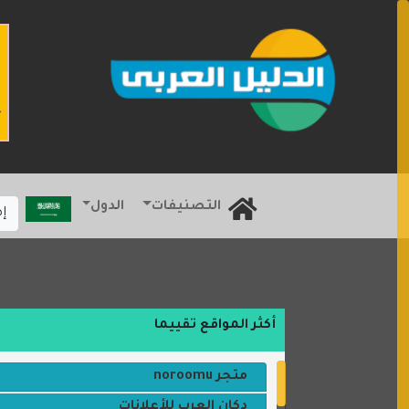
التصنيفات
الدول
إ
أكثر المواقع تقييما
متجر noroomu
دكان العرب للأعلانات