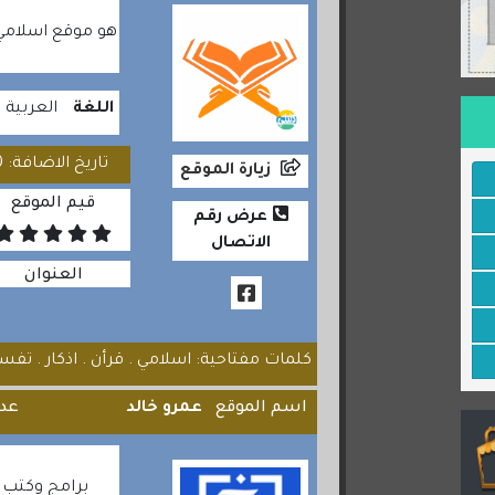
هو موقع اسلامي 
اللغة
العربية
تاريخ الاضافة: 2020/07/20
زيارة الموقع
قيم الموقع
عرض رقم
الاتصال
العنوان
كلمات مفتاحية: اسلامي . قرأن . اذكار . تفسير
اسم الموقع
عمرو خالد
عدد
برامج وكتب ع