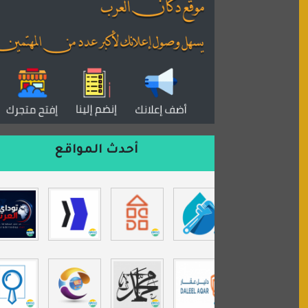
القران للجميع
منتدى همسات روائية
المكتبة الصوتية للقران الكريم
دكان العرب للأعلانات
منتدى عدلات
موقع مداد الإسلامي
السعدون لصناعة السجاد
أحدث المواقع
ورشة زهرة لورا للحدادة
isecur1ty
موقع حراج خدمة
تي في قران
موسوعة نور الرحمن
مندى غرام
مردة سوفت