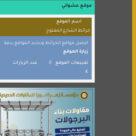
موقع حراج خدمة
موقع عشوائي
الطبي
اسم الموقع
قراننا
خرائط الشارع المفتوح
السبيل
افضل مواقع الخرائط وتحديد المواقع بدقة
القران للجميع
زيارة الموقع
برامج كمبيوتر
تقييمات الموقع
0
عدد الزيارات
جائزة دبي الدولية للقران الكريم
4
صفنة دوت كوم
الألسن لخدمات الترجمة المعتمدة