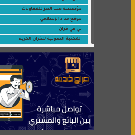
مؤسسة صبا العز للمقاولات
موقع مداد الإسلامي
تي في قران
المكتبة الصوتية للقران الكريم
جميلتي حواء
موقع سيارات عربية
عالم كوكي
سورة قران
شركة إعمار الرياض للخدمات المنزلية
شبكة رأيي
موسوعة نور الرحمن
منتدى جيوش الهكرز
بلو باص