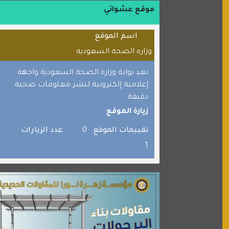
موقع حراج خدمة
موقع عشوائي
الطبي
اسم الموقع
قراننا
وزاره الصحه السعوديه
السبيل
تعد بوابة وزارة الصحة السعودية واجهة
القران للجميع
إعلامية إلكترونية لنشر معلومات صحية
برامج كمبيوتر
دقيقة
جائزة دبي الدولية للقران الكريم
زيارة الموقع
صفنة دوت كوم
تقييمات الموقع
0
عدد الزيارات
الألسن لخدمات الترجمة المعتمدة
1