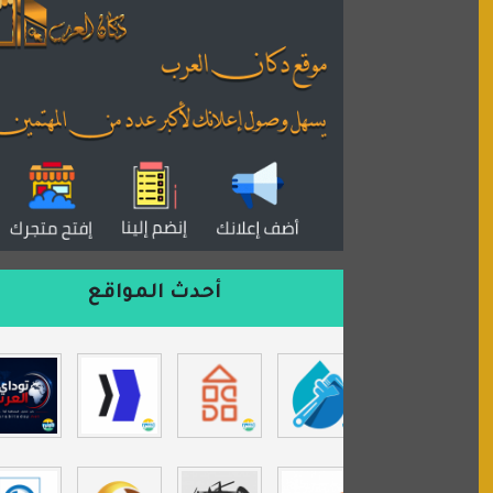
منتديات بال مون
القران للجميع
منتدى همسات روائية
المكتبة الصوتية للقران الكريم
دكان العرب للأعلانات
منتدى عدلات
موقع مداد الإسلامي
السعدون لصناعة السجاد
أحدث المواقع
ورشة زهرة لورا للحدادة
isecur1ty
موقع حراج خدمة
تي في قران
موسوعة نور الرحمن