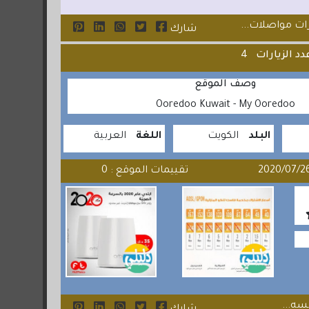
ات مواصلات...
شارك
دد الزيارات
4
وصف الموقع
Ooredoo Kuwait - My Ooredoo
البلد
الكويت
اللغة
العربية
تقييمات الموقع : 0
سه...