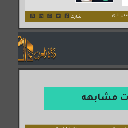
ل الزي...
شارك
ت مشابهه