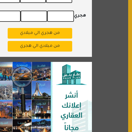
هجري
من هجري الي ميلادي
من ميلادي الي هجري