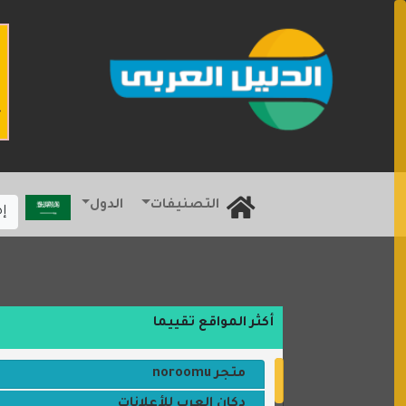
التصنيفات
الدول
إ
أكثر المواقع تقييما
متجر noroomu
دكان العرب للأعلانات