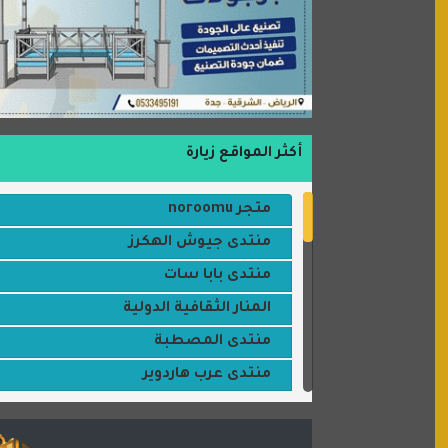
أكثر المواقع زيارة
متجر noroomu
منتدى جيوش الهكرز
منتدى بابا سات
المنار الثقافية الدولية
منتدى المصطبة
منتدى عرب هاردوير
مكتبة القمر
منتديات ستار تايمز