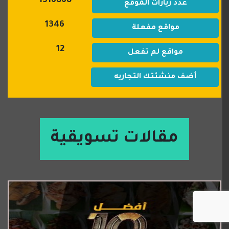
1316868
عدد زيارات الموقع
1346
مواقع مفعلة
12
مواقع لم تفعل
أضف منشئتك التجاريه
مقالات تسويقية