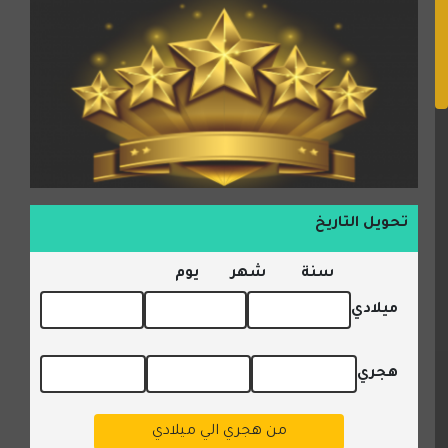
تحويل التاريخ
سنة
شهر
يوم
ميلادي
هجري
من هجري الي ميلادي