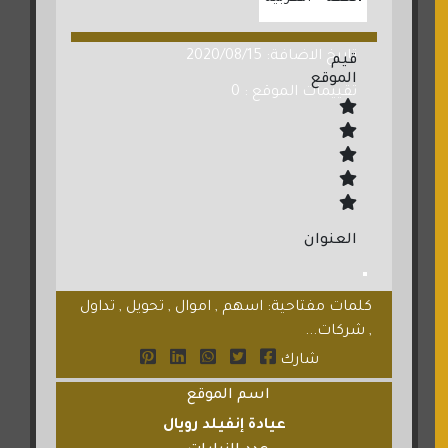
تاريخ الاضافة: 2020/08/15
قيم
الموقع
تقييمات الموقع : 0
العنوان
كلمات مفتاحية: اسهم , اموال , تحويل , تداول
, شركات...
شارك
اسم الموقع
عيادة إنفيلد رويال