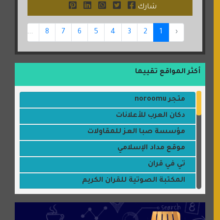
شارك
47
...
8
7
6
5
4
3
2
1
‹
أكثر المواقع تقييما
متجر noroomu
دكان العرب للأعلانات
مؤسسة صبا العز للمقاولات
موقع مداد الإسلامي
تي في قران
المكتبة الصوتية للقران الكريم
جميلتي حواء
موقع سيارات عربية