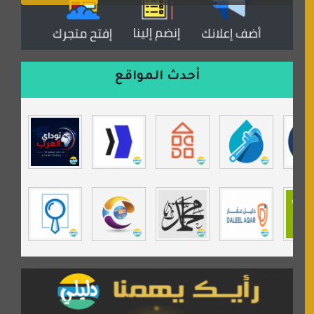
موقع مداد الإسلامي
السعدون لصناعة السجاد
ورشة زهرة لورا للحدادة
أحدث المواقع
isecur1ty
موقع حراج خدمة
تي في قران
موسوعة نور الرحمن
مندى غرام
مردة سوفت
السبيل