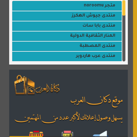
متجر noroomu
منتدى جيوش الهكرز
منتدى بابا سات
المنار الثقافية الدولية
منتدى المصطبة
منتدى عرب هاردوير
مكتبة القمر
منتديات ستار تايمز
منتديات بال مون
القران للجميع
منتدى همسات روائية
المكتبة الصوتية للقران الكريم
دكان العرب للأعلانات
منتدى عدلات