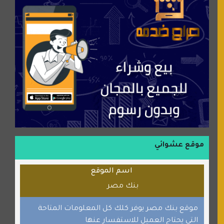
عالم كوكي
سورة قران
شركة إعمار الرياض للخدمات المنزلية
شبكة رأيي
موسوعة نور الرحمن
منتدى جيوش الهكرز
بلو باص
موقع حراج خدمة
الطبي
موقع عشوائي
قراننا
اسم الموقع
السبيل
بنك مصر
القران للجميع
برامج كمبيوتر
موقع بنك مصر يوفر كلك كل المعلومات المتاحة
التى يحتاج العميل للاستفسار عنها