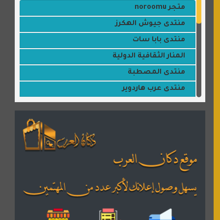
متجر noroomu
منتدى جيوش الهكرز
منتدى بابا سات
المنار الثقافية الدولية
منتدى المصطبة
منتدى عرب هاردوير
مكتبة القمر
منتديات ستار تايمز
منتديات بال مون
القران للجميع
منتدى همسات روائية
المكتبة الصوتية للقران الكريم
دكان العرب للأعلانات
منتدى عدلات