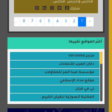
مدارس وتدريس .مدارس...
شارك
24
...
8
7
6
5
4
3
2
1
‹
أكثر المواقع تقييما
متجر noroomu
دكان العرب للأعلانات
مؤسسة صبا العز للمقاولات
موقع مداد الإسلامي
تي في قران
المكتبة الصوتية للقران الكريم
جميلتي حواء