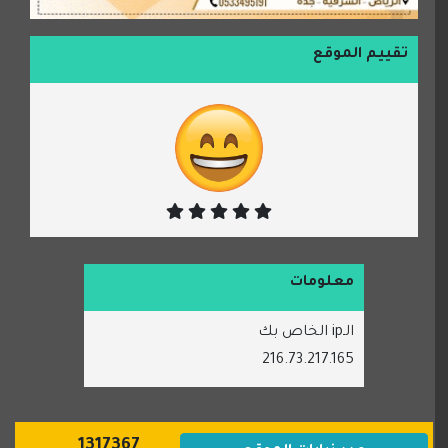
تقييم الموقع
معلومات
الـip الخاص بك
216.73.217.165
1317367