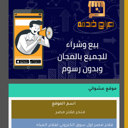
موقع سيارات عربية
عالم كوكي
سورة قران
شركة إعمار الرياض للخدمات المنزلية
شبكة رأيي
موسوعة نور الرحمن
منتدى جيوش الهكرز
بلو باص
موقع حراج خدمة
الطبي
موقع عشوائي
قراننا
اسم الموقع
السبيل
متجر فلاتر مصر
القران للجميع
برامج كمبيوتر
فلاتر مصر اول سوق الكتروني لفلاتر المياه