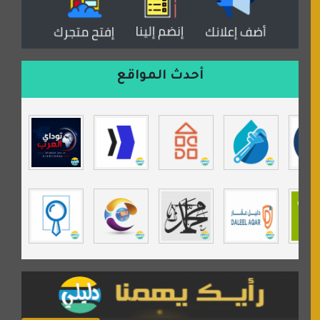
موقع مداد الإسلامي
السعدون لصناعة السجاد
ورشة زهرة لورا للحدادة
أحدث المواقع
isecur1ty
موقع حراج خدمة
تي في قران
موسوعة نور الرحمن
مندى غرام
مردة سوفت
السبيل