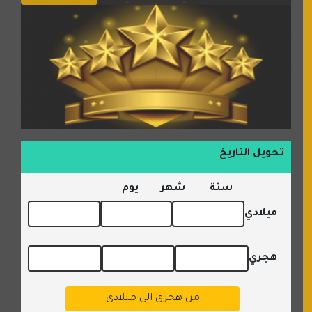
تحويل التاريخ
سنة
شهر
يوم
ميلادي
هجري
من هجري الي ميلادي