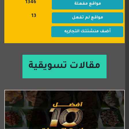
1346
مواقع مفعلة
13
مواقع لم تفعل
أضف منشئتك التجاريه
مقالات تسويقية