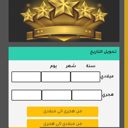
تحويل التاريخ
سنة
شهر
يوم
ميلادي
هجري
من هجري الي ميلادي
من ميلادي الي هجري