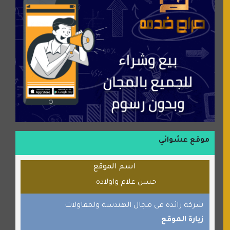
عالم كوكي
سورة قران
شركة إعمار الرياض للخدمات المنزلية
شبكة رأيي
موسوعة نور الرحمن
منتدى جيوش الهكرز
بلو باص
موقع حراج خدمة
الطبي
موقع عشوائي
قراننا
اسم الموقع
السبيل
حسن علام واولاده
القران للجميع
برامج كمبيوتر
شركة رائدة فى مجال الهندسة ولمقاولات
زيارة الموقع
جائزة دبي الدولية للقران الكريم