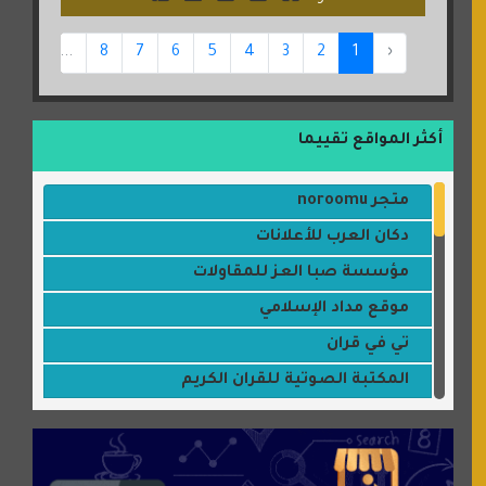
16
...
8
7
6
5
4
3
2
1
‹
أكثر المواقع تقييما
متجر noroomu
دكان العرب للأعلانات
مؤسسة صبا العز للمقاولات
موقع مداد الإسلامي
تي في قران
المكتبة الصوتية للقران الكريم
جميلتي حواء
موقع سيارات عربية