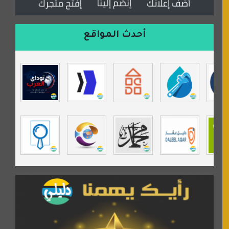
السعدون لصناعة السجاد
ورشة زهرة لورا للحدادة
أحدث المواقع
isecur1ty
موقع حراج خدمة
تي في قران
موسوعة نور الرحمن
مندى غرام
مردة سوفت
السبيل