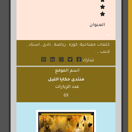
العنوان
كلمات مفتاحية: كورة , رياضة , نادى , استاد ,
لاعب ,...
شارك
اسم الموقع
منتدى حكايا الليل
عدد الزيارات
69