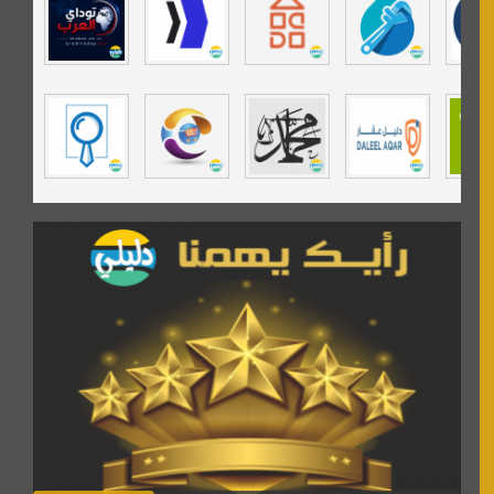
تي في قران
موسوعة نور الرحمن
مندى غرام
مردة سوفت
السبيل