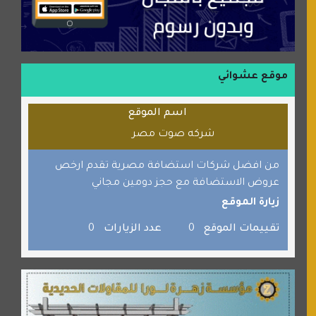
منتدى جيوش الهكرز
بلو باص
موقع حراج خدمة
الطبي
موقع عشوائي
قراننا
اسم الموقع
السبيل
شركه صوت مصر
القران للجميع
برامج كمبيوتر
من افضل شركات استضافة مصرية تقدم ارخص
عروض الاستضافة مع حجز دومين مجاني
جائزة دبي الدولية للقران الكريم
زيارة الموقع
صفنة دوت كوم
تقييمات الموقع
0
عدد الزيارات
0
الألسن لخدمات الترجمة المعتمدة