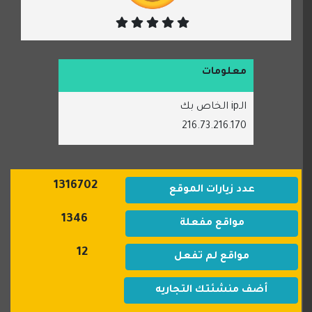
معلومات
الـip الخاص بك
216.73.216.170
1316702
عدد زيارات الموقع
1346
مواقع مفعلة
12
مواقع لم تفعل
أضف منشئتك التجاريه