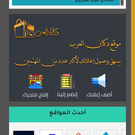
منتدى عرب هاردوير
مكتبة القمر
منتديات ستار تايمز
منتديات بال مون
القران للجميع
منتدى همسات روائية
المكتبة الصوتية للقران الكريم
دكان العرب للأعلانات
منتدى عدلات
موقع مداد الإسلامي
السعدون لصناعة السجاد
ورشة زهرة لورا للحدادة
أحدث المواقع
isecur1ty
موقع حراج خدمة