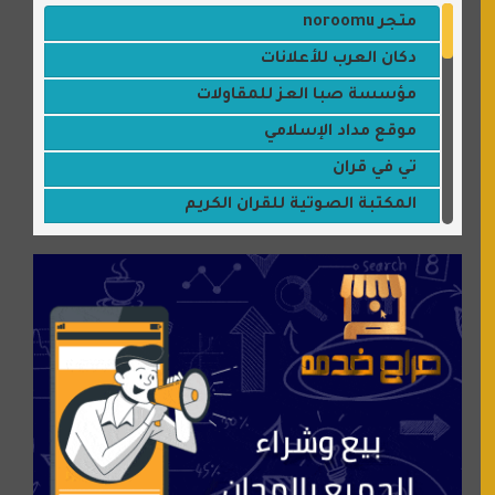
متجر noroomu
دكان العرب للأعلانات
مؤسسة صبا العز للمقاولات
موقع مداد الإسلامي
تي في قران
المكتبة الصوتية للقران الكريم
جميلتي حواء
موقع سيارات عربية
عالم كوكي
سورة قران
شركة إعمار الرياض للخدمات المنزلية
شبكة رأيي
موسوعة نور الرحمن