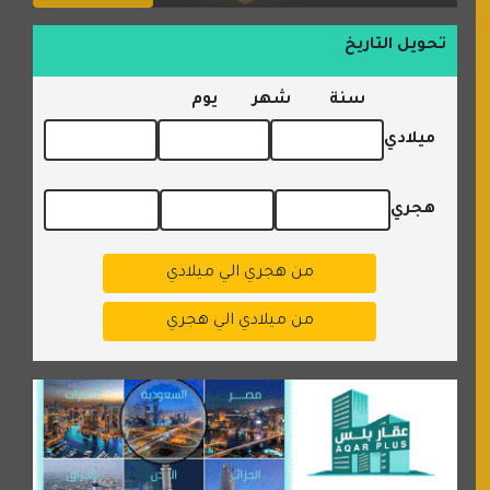
تحويل التاريخ
سنة
شهر
يوم
ميلادي
هجري
من هجري الي ميلادي
من ميلادي الي هجري