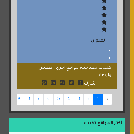
العنوان
كلمات مفتاحية: مواقع اخري . طقس
وارصاد...
شارك
10
9
8
7
6
5
4
3
2
1
‹
أكثر المواقع تقييما