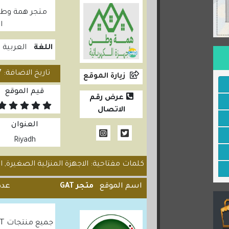
متجر همة وطن ل
ا
اللغة
العربية
تاريخ الاضافة: 2025/04/17
زيارة الموقع
قيم الموقع
عرض رقم
الاتصال
العنوان
Riyadh
كلمات مفتاحية: الاجهزة المنزلية الصغيرة, ال
اسم الموقع
متجر GAT
عدد