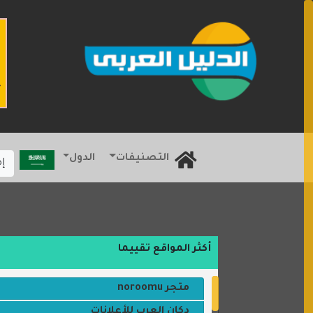
التصنيفات
الدول
إ
أكثر المواقع تقييما
متجر noroomu
دكان العرب للأعلانات