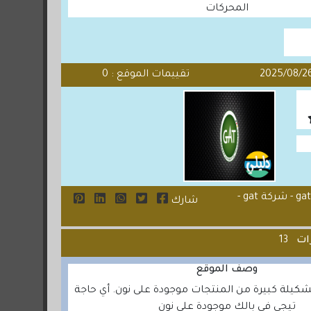
المحركات
تقييمات الموقع : 0
كلمات مفتاحية: منتجات gat - gat engine flush - شركة gat -
شارك
رات
13
وصف الموقع
تشكيلة كبيرة من المنتجات موجودة على نون. أي حاجة
تيجي في بالك موجودة على نون