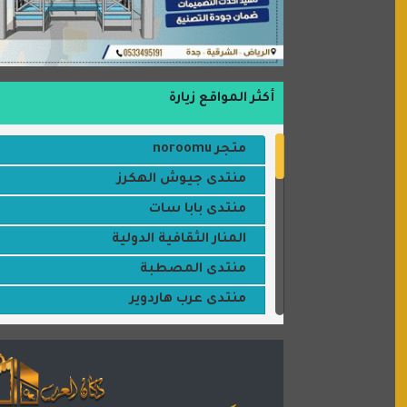
أكثر المواقع زيارة
متجر noroomu
منتدى جيوش الهكرز
منتدى بابا سات
المنار الثقافية الدولية
منتدى المصطبة
منتدى عرب هاردوير
مكتبة القمر
منتديات ستار تايمز
منتديات بال مون