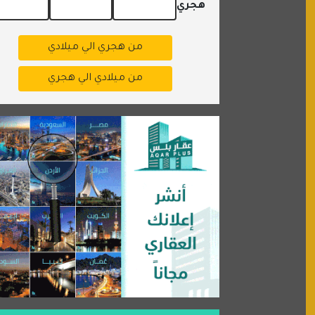
هجري
من هجري الي ميلادي
من ميلادي الي هجري