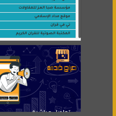
مؤسسة صبا العز للمقاولات
موقع مداد الإسلامي
تي في قران
المكتبة الصوتية للقران الكريم
جميلتي حواء
موقع سيارات عربية
عالم كوكي
سورة قران
شركة إعمار الرياض للخدمات المنزلية
شبكة رأيي
موسوعة نور الرحمن
منتدى جيوش الهكرز
بلو باص