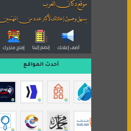
القران للجميع
منتدى همسات روائية
المكتبة الصوتية للقران الكريم
دكان العرب للأعلانات
منتدى عدلات
موقع مداد الإسلامي
السعدون لصناعة السجاد
أحدث المواقع
ورشة زهرة لورا للحدادة
isecur1ty
موقع حراج خدمة
تي في قران
موسوعة نور الرحمن
مندى غرام
مردة سوفت