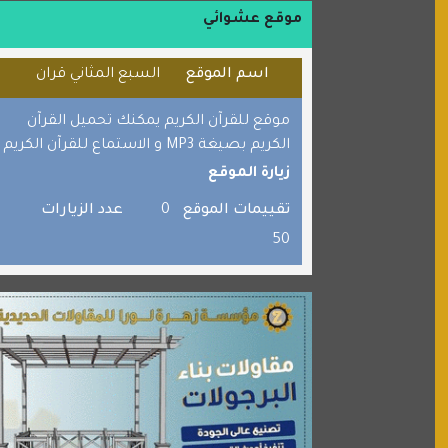
موقع حراج خدمة
موقع عشوائي
الطبي
اسم الموقع
السبع المثاني قران
قراننا
السبيل
موقع للقرآن الكريم يمكنك تحميل القرآن
القران للجميع
الكريم بصيغة MP3 و الاستماع للقرآن الكريم
زيارة الموقع
برامج كمبيوتر
جائزة دبي الدولية للقران الكريم
تقييمات الموقع
0
عدد الزيارات
50
صفنة دوت كوم
الألسن لخدمات الترجمة المعتمدة