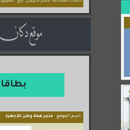
كلمات مفتاحية: متجر اكتروني. بيع . تسويق..
بطاقا
اسم الموقع
متجر همة وطن للأجهزة