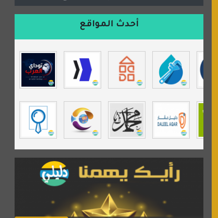
السعدون لصناعة السجاد
ورشة زهرة لورا للحدادة
أحدث المواقع
isecur1ty
موقع حراج خدمة
تي في قران
موسوعة نور الرحمن
مندى غرام
مردة سوفت
السبيل