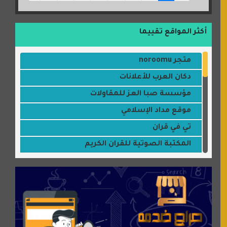
أكثر المواقع تقييما
متجر noroomu
دكان العرب للأعلانات
مؤسسة صبا العز للمقاولات
موقع مداد الإسلامي
تي في قران
المكتبة الصوتية للقران الكريم
جميلتي حواء
موقع سيارات عربية
عالم كوكي
سورة قران