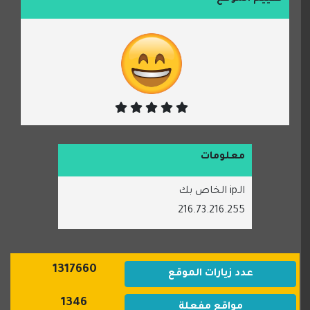
معلومات
الـip الخاص بك
216.73.216.255
1317660
عدد زيارات الموقع
1346
مواقع مفعلة