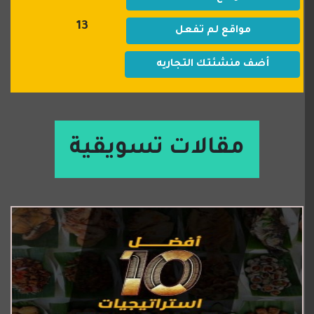
13
مواقع لم تفعل
أضف منشئتك التجاريه
مقالات تسويقية