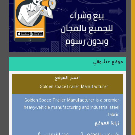
شركة إعمار الرياض للخدمات المنزلية
شبكة رأيي
موسوعة نور الرحمن
منتدى جيوش الهكرز
بلو باص
موقع حراج خدمة
الطبي
موقع عشوائي
قراننا
اسم الموقع
السبيل
Golden spaceTrailer Manufacturer
القران للجميع
برامج كمبيوتر
Golden Space Trailer Manufacturer is a premier
heavy-vehicle manufacturing and industrial steel
جائزة دبي الدولية للقران الكريم
fabric
صفنة دوت كوم
زيارة الموقع
الألسن لخدمات الترجمة المعتمدة