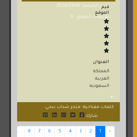
تاريخ الاضافة: 2024/03/06
قيم
الموقع
تقييمات الموقع : 0
العنوان
المملكه
العربيه
السعوديه
كلمات مفتاحية: متجر شدات ببجي...
شارك
15
...
8
7
6
5
4
3
2
1
‹